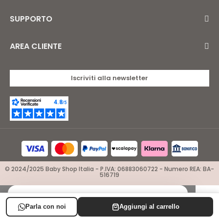
SUPPORTO
AREA CLIENTE
Iscriviti alla newsletter
© 2024/2025 Baby Shop Italia - P.IVA: 06883060722 - Numero REA: BA-
516719
×