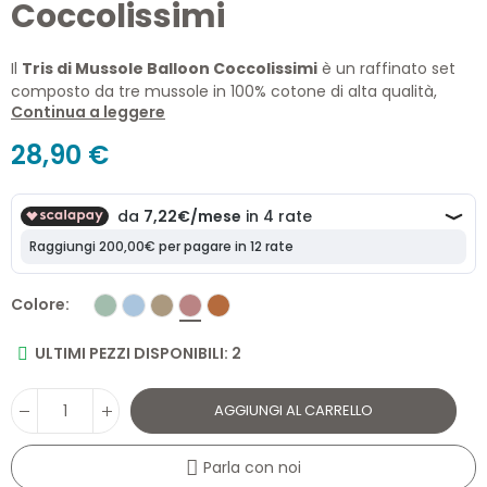
Coccolissimi
Il
Tris di Mussole Balloon Coccolissimi
è un raffinato set
composto da tre mussole in 100% cotone di alta qualità,
Continua a leggere
pensate per accompagnare il neonato fin dalla nascita.
Morbide, traspiranti e multifunzione, sono impreziosite da un
28,90 €
delicato ricamo a mongolfiera su una delle mussole, simbolo
della collezione Dreamy Balloon. Perfette come swaddle,
copertina leggera, telo passeggino o supporto durante
l'allattamento.
Colore
ULTIMI PEZZI DISPONIBILI: 2
AGGIUNGI AL CARRELLO
Parla con noi