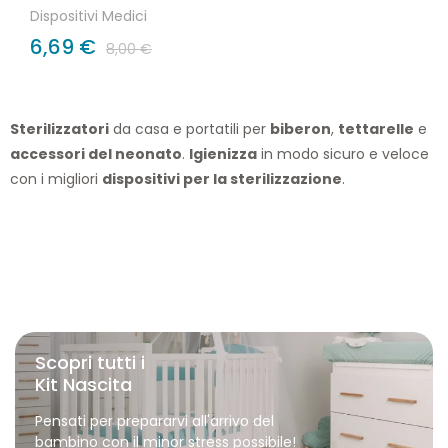
Dispositivi Medici
6,69 €
8,00 €
Sterilizzatori
da casa e portatili per
biberon
,
tettarelle
e
accessori del neonato
.
Igienizza
in modo sicuro e veloce
con i migliori
dispositivi per la sterilizzazione
.
Scopri tutti i
Kit Nascita
Pensati per prepararvi all'arrivo del
bambino con il minor stress possibile!