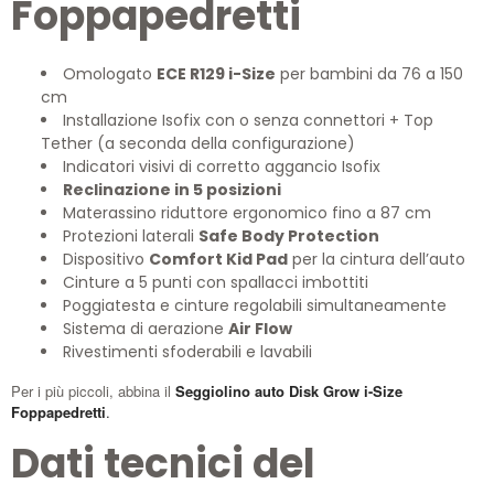
Foppapedretti
Omologato
ECE R129 i-Size
per bambini da 76 a 150
cm
Installazione Isofix con o senza connettori + Top
Tether (a seconda della configurazione)
Indicatori visivi di corretto aggancio Isofix
Reclinazione in 5 posizioni
Materassino riduttore ergonomico fino a 87 cm
Protezioni laterali
Safe Body Protection
Dispositivo
Comfort Kid Pad
per la cintura dell’auto
Cinture a 5 punti con spallacci imbottiti
Poggiatesta e cinture regolabili simultaneamente
Sistema di aerazione
Air Flow
Rivestimenti sfoderabili e lavabili
Per i più piccoli, abbina il
Seggiolino auto Disk Grow i-Size
Foppapedretti
.
Dati tecnici del