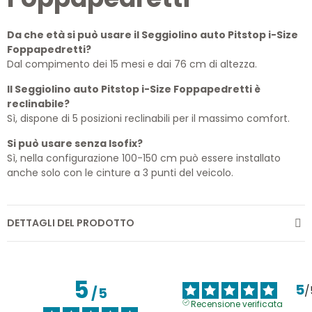
Da che età si può usare il Seggiolino auto Pitstop i-Size
Foppapedretti?
Dal compimento dei 15 mesi e dai 76 cm di altezza.
Il Seggiolino auto Pitstop i-Size Foppapedretti è
reclinabile?
Sì, dispone di 5 posizioni reclinabili per il massimo comfort.
Si può usare senza Isofix?
Sì, nella configurazione 100-150 cm può essere installato
anche solo con le cinture a 3 punti del veicolo.
DETTAGLI DEL PRODOTTO
5
5
/
/
5
Recensione verificata