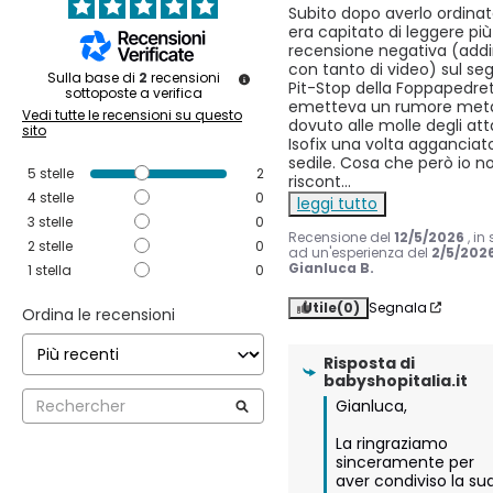
Subito dopo averlo ordinato
era capitato di leggere più 
recensione negativa (addir
con tanto di video) sul segg
Sulla base di
2
recensioni
Pit-Stop della Foppapedret
sottoposte a verifica
emetteva un rumore metal
Vedi tutte le recensioni su questo
dovuto alle molle degli att
sito
Isofix una volta agganciato
sedile. Cosa che però io no
5
stelle
2
riscont
...
4
stelle
0
leggi tutto
3
stelle
0
Recensione del
12/5/2026
, in
2
stelle
0
ad un'esperienza del
2/5/202
Gianluca B.
1
stella
0
Utile
(0)
Segnala
Ordina le recensioni
Risposta di
babyshopitalia.it
Gianluca,

La ringraziamo 
sinceramente per 
aver condiviso la sua