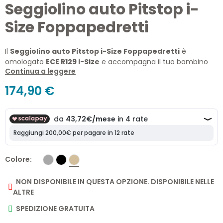
Seggiolino auto Pitstop i-
Size Foppapedretti
Il
Seggiolino auto Pitstop i-Size Foppapedretti
è
omologato
ECE R129 i-Size
e accompagna il tuo bambino
Continua a leggere
dai 15 mesi fino ai 12 anni circa (76-150 cm). Sicuro,
confortevole e versatile, offre installazione Isofix con Top
174,90 €
Tether e successivamente anche con le cinture a 3 punti
dell’auto.
Colore
NON DISPONIBILE IN QUESTA OPZIONE. DISPONIBILE NELLE
ALTRE
SPEDIZIONE GRATUITA