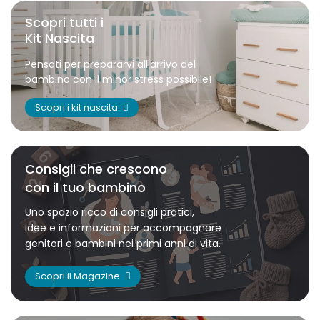
Scopri tutti i
Kit Nascita
Pensati per prepararvi all'arrivo del
bambino con il minor stress possibile!
Scopri i kit nascita
Consigli che crescono
con il tuo bambino
Uno spazio ricco di consigli pratici,
idee e informazioni per accompagnare
genitori e bambini nei primi anni di vita.
Scopri il Magazine