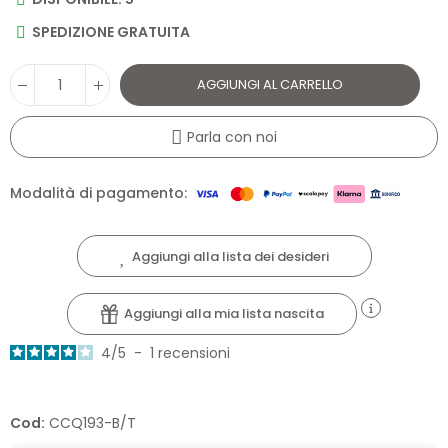
SPEDIZIONE GRATUITA
AGGIUNGI AL CARRELLO
Parla con noi
Modalità di pagamento:
Aggiungi alla lista dei desideri
Aggiungi alla mia lista nascita
4
/
5
-
1
recensioni
Cod:
CCQ193-B/T