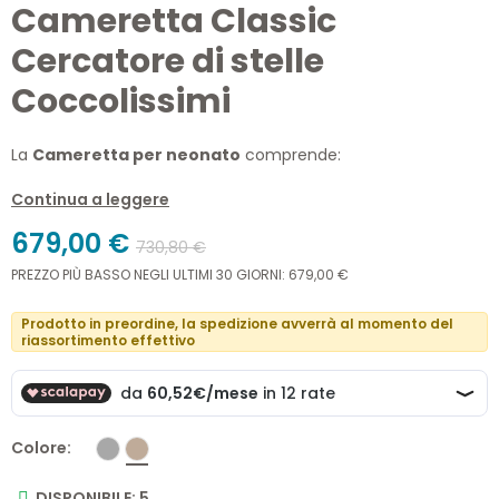
Cameretta Classic
Cercatore di stelle
Coccolissimi
La
Cameretta per neonato
comprende:
Lettino Classic
Continua a leggere
Materasso e guanciale lettino
679,00 €
Tessile ricamato per lettino (Paracolpi, piumone
730,80 €
sfoderabile, imbottitura piumone, lenzuolo sopra, lenzuolo
PREZZO PIÙ BASSO NEGLI ULTIMI 30 GIORNI: 679,00 €
sotto con angoli, federa)
Fasciatoio Quadro 3 cassetti completo di materassino
Prodotto in preordine, la spedizione avverrà al momento del
cambio e vaschetta bagnetto
riassortimento effettivo
Colore
DISPONIBILE: 5