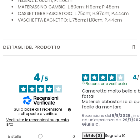
FEDERA: L. 60cm; P. 40cm
MATERASSINO CAMBIO: L.80cm; H.9cm; P.48cm
CASSETTIERA FASCIATOIO: L.75cm; H.97cm; P.44cm
VASCHETTA BAGNETTO: L.75cm; H.18cm; P.44cm
DETTAGLI DEL PRODOTTO
4
4
/
/
5
Recensione verificata
Cameretta molto bella e b
fatta! 

Materiali abbastanza di qua
facile da montare
Sulla base di
1
recensioni
sottoposte a verifica
Recensione del
5/8/2025
, in 
ad un'esperienza del
29/7/20
Vedi tutte le recensioni su questo
Giulia C.
sito
Utile
(0)
Segnala
5
stelle
0