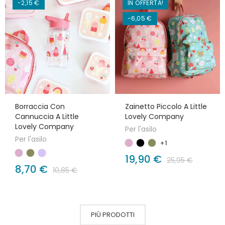
-2,15 €
IN OFFERTA!
-6,05 €
Borraccia Con
Zainetto Piccolo A Little
Cannuccia A Little
Lovely Company
Lovely Company
Per l'asilo
Per l'asilo
+1
19,90 €
25,95 €
8,70 €
10,85 €
PIÙ PRODOTTI