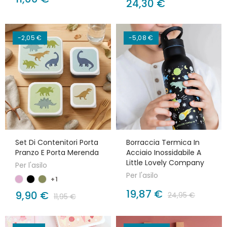
24,30 €
-2,05 €
-5,08 €
Set Di Contenitori Porta
Borraccia Termica In
Pranzo E Porta Merenda
Acciaio Inossidabile A
Little Lovely Company
Per l'asilo
Per l'asilo
+1
19,87 €
9,90 €
24,95 €
11,95 €