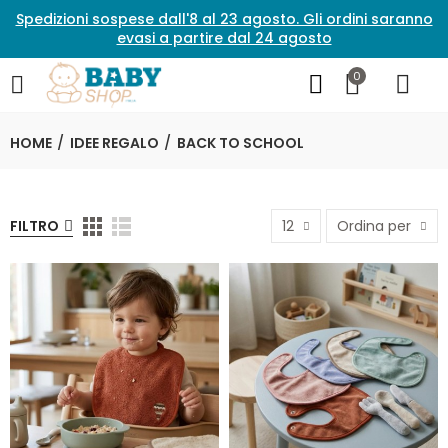
Spedizioni sospese dall'8 al 23 agosto. Gli ordini saranno
evasi a partire dal 24 agosto
0
HOME
IDEE REGALO
BACK TO SCHOOL
FILTRO
12
Ordina per