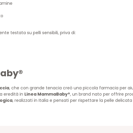
itamine
to
e testata su pelli sensibili, priva di:
Baby®
ccia
, che con grande tenacia creò una piccola farmacia per aiutar
 eredità in
Linea MammaBaby®
, un brand nato per offrire prodo
logica
, realizzati in Italia e pensati per rispettare la pelle delicat