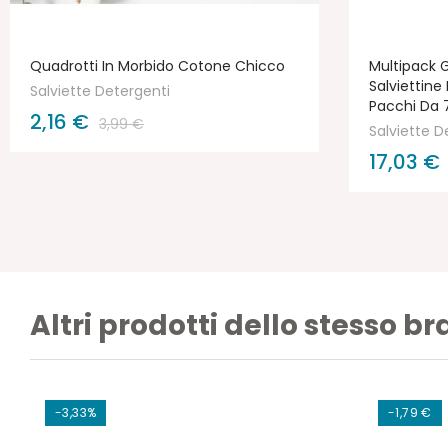
Quadrotti In Morbido Cotone Chicco
Multipack 
Salviettine
Salviette Detergenti
Pacchi Da 
2,16 €
3,99 €
Salviette D
17,03 €
Altri prodotti dello stesso b
-3,33%
-1,79 €