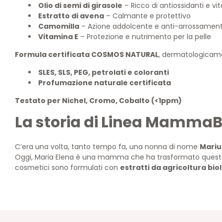
Olio di semi di girasole
– Ricco di antiossidanti e v
Estratto di avena
– Calmante e protettivo
Camomilla
– Azione addolcente e anti-arrossamen
Vitamina E
– Protezione e nutrimento per la pelle
Formula certificata COSMOS NATURAL
, dermatologicament
SLES, SLS, PEG, petrolati e coloranti
Profumazione naturale certificata
Testato per Nichel, Cromo, Cobalto (<1ppm)
La storia di Linea Mamma
C’era una volta, tanto tempo fa, una nonna di nome
Mariu
Oggi, Maria Elena è una mamma che ha trasformato questa
cosmetici sono formulati con
estratti da agricoltura bio