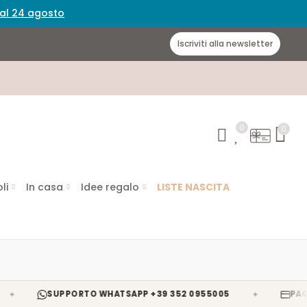
 dal 24 agosto
Iscriviti alla newsletter
0
0
li
In casa
Idee regalo
LISTE NASCITA
✦
SUPPORTO WHATSAPP +39 352 0955005
PAGAMENTI