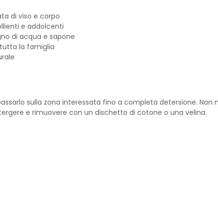
ta di viso e corpo
llienti e addolcenti
gno di acqua e sapone
 tutta la famiglia
urale
passarlo sulla zona interessata fino a completa detersione. Non n
detergere e rimuovere con un dischetto di cotone o una velina.