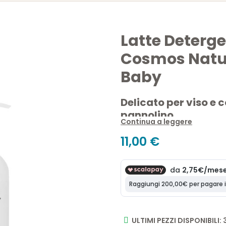
Latte Deterg
Cosmos Natu
Baby
Delicato per viso e 
pannolino.
Continua a leggere
Il
Latte Detergente Senza R
11,00 €
bambini e dei neonati
, gar
sapone
. Grazie agli ingredie
anche per adulti con pelli sensi
99,8% Naturale | Senza r
ULTIMI PEZZI DISPONIBILI: 