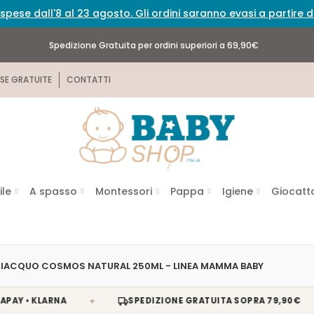
spese dall'8 al 23 agosto. Gli ordini saranno evasi a partire
Spedizione Gratuita per ordini superiori a 69,90€
SE GRATUITE
CONTATTI
ile
A spasso
Montessori
Pappa
Igiene
Giocatto
CIACQUO COSMOS NATURAL 250ML - LINEA MAMMA BABY
✦
✦
• KLARNA
SPEDIZIONE GRATUITA SOPRA 79,90€