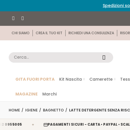
Spedizioni so
CHI SIAMO
CREA IL TUO KIT
RICHIEDI UNA CONSULENZA
RISOR
GITA FUORI PORTA
Kit Nascita
Camerette
Tess
MAGAZINE
Marchi
HOME
IGIENE
BAGNETTO
LATTE DETERGENTE SENZA RIS
✦
55005
PAGAMENTI SICURI - CARTA • PAYPAL • SCALAPAY 