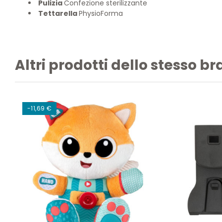
Pulizia
Confezione sterilizzante
Tettarella
PhysioForma
Altri prodotti dello stesso b
-11,69 €