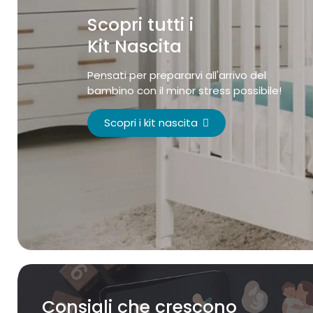
Scopri tutti i
Kit Nascita
Pensati per prepararvi all'arrivo del
bambino con il minor stress possibile!
Scopri i kit nascita
Consigli che crescono