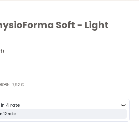
sioForma Soft - Light
ft
fisiologica del bambino
e elimina il 99,9% dei germi domestici
misure
(6-16M, 16-36M)
IORNI: 7,52 €