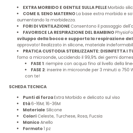
EXTRA MORBIDO E GENTILE SULLA PELLE
Morbido sili
COME IL SENO MATERNO
La base extra morbida e sot
aumentando la morbidezza.
FORI DI VENTILAZIONE
Consentono il passaggio dell'ari
FAVORISCE LA RESPIRAZIONE DEL BAMBINO
PhysioFo
sviluppo della bocca e supporta la respirazione de
approvato! Realizzato in silicone, materiale indeformabil
PRATICA CUSTODIA STERILIZZANTE: DISINFETTA I T
forno a microonde, uccidendo il 99,9% dei germi domestici
FASE 1
: riempire con acqua fino al livello della lin
FASE 2
: inserire in microonde per 3 minuti a 750 
con te!
SCHEDA TECNICA
Punti di forza
Extra Morbido e delicato sul viso
Età
6-16M; 16-36M
Materiale
Silicone
Colori
Celeste, Turchese, Rosa, Fucsia
Manico
Anello
Formato
1 pz