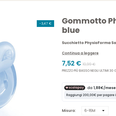
Gommotto Phy
-3,47 €
blue
Succhietto PhysioForma So
in silicone 100% SOFT SENSE
Continua a leggere
supportano la respirazione 
7,52 €
confezione sterilizzante ch
10,99 €
disponibile in
due diverse 
PREZZO PIÙ BASSO NEGLI ULTIMI 30 G
Misura