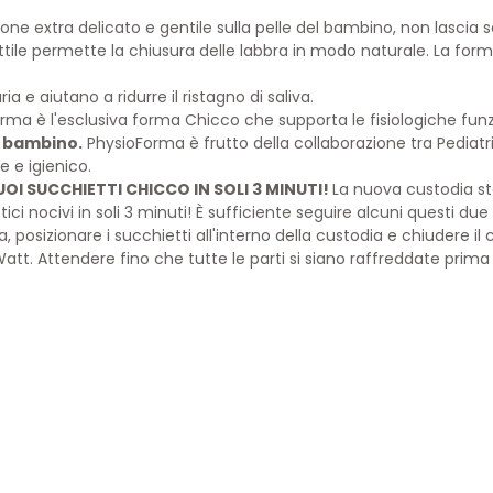
cone extra delicato e gentile sulla pelle del bambino, non lascia 
tile permette la chiusura delle labbra in modo naturale. La form
a e aiutano a ridurre il ristagno di saliva.
rma è l'esclusiva forma Chicco che supporta le fisiologiche funzi
l bambino.
PhysioForma è frutto della collaborazione tra Pediatr
e e igienico.
UOI SUCCHIETTI CHICCO IN SOLI 3 MINUTI!
La nuova custodia ste
 nocivi in soli 3 minuti! È sufficiente seguire alcuni questi due
ea, posizionare i succhietti all'interno della custodia e chiudere il
Watt. Attendere fino che tutte le parti si siano raffreddate prima