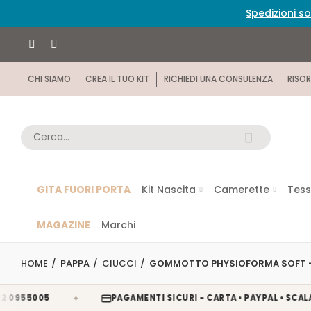
Spedizioni so
CHI SIAMO
CREA IL TUO KIT
RICHIEDI UNA CONSULENZA
RISOR
GITA FUORI PORTA
Kit Nascita
Camerette
Tess
MAGAZINE
Marchi
HOME
PAPPA
CIUCCI
GOMMOTTO PHYSIOFORMA SOFT - 
✦
005
PAGAMENTI SICURI - CARTA • PAYPAL • SCALAPAY • 