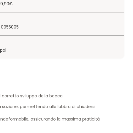
 79,90€
 0955005
ypal
il corretto sviluppo della bocca
a suzione, permettendo alle labbra di chiudersi
e indeformabile, assicurando la massima praticità