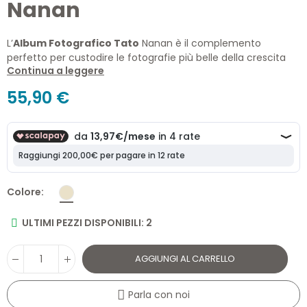
Nanan
L’
Album Fotografico Tato
Nanan è il complemento
perfetto per custodire le fotografie più belle della crescita
Continua a leggere
del bambino. Impreziosito dal dolce peluche Tato applicato
sulla copertina, è un elegante album dei ricordi che
55,90 €
conserva per sempre i momenti più emozionanti dei primi
anni di vita.
album fotografico
Colore
ULTIMI PEZZI DISPONIBILI: 2
AGGIUNGI AL CARRELLO
Parla con noi