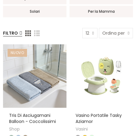
Solari
Per la Mamma
FILTRO
12
Ordina per
NUOVO
Tris Di Asciugamani
Vasino Portatile Tasky
Balloon - Coccolissimi
Aziamor
Shop
Vasini