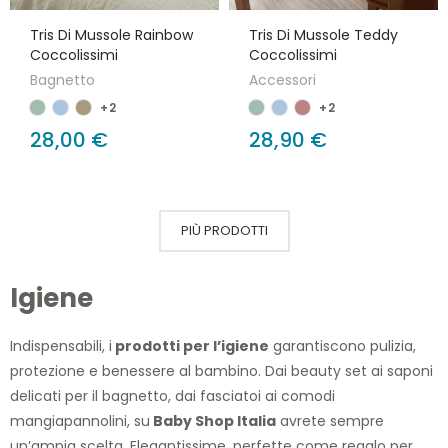
Tris Di Mussole Rainbow
Tris Di Mussole Teddy
Coccolissimi
Coccolissimi
Bagnetto
Accessori
+2
+2
28,00 €
28,90 €
PIÙ PRODOTTI
Igiene
Indispensabili, i
prodotti per l’igiene
garantiscono pulizia,
protezione e benessere al bambino. Dai beauty set ai saponi
delicati per il bagnetto, dai fasciatoi ai comodi
mangiapannolini, su
Baby Shop Italia
avrete sempre
un’ampia scelta. Elegantissime, perfette come regalo per