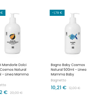
 €
-1,79 €
Di Mandorle Dolci
Bagno Baby Cosmos
 Cosmos Natural
Natural 500ml - Linea
l - Linea Mamma
Mamma Baby
Bagnetto
etto
10,21 €
12,00 €
62 €
20,00 €