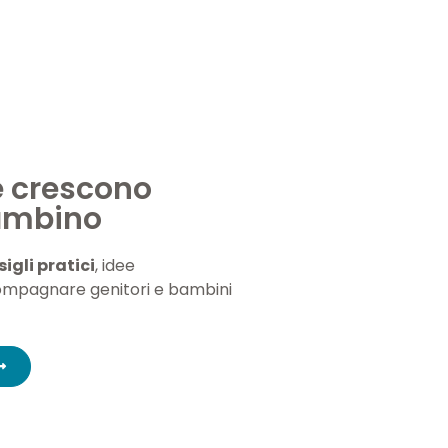
e crescono
bambino
igli pratici
, idee
ompagnare genitori e bambini