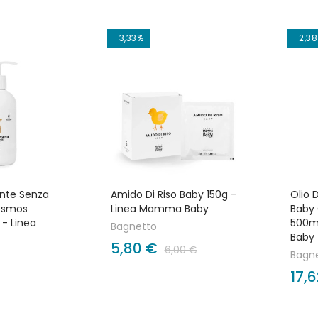
-3,33%
-2,38
ente Senza
Amido Di Riso Baby 150g -
Olio 
osmos
Linea Mamma Baby
Baby
 - Linea
500m
Bagnetto
Baby
5,80 €
6,00 €
Bagn
17,