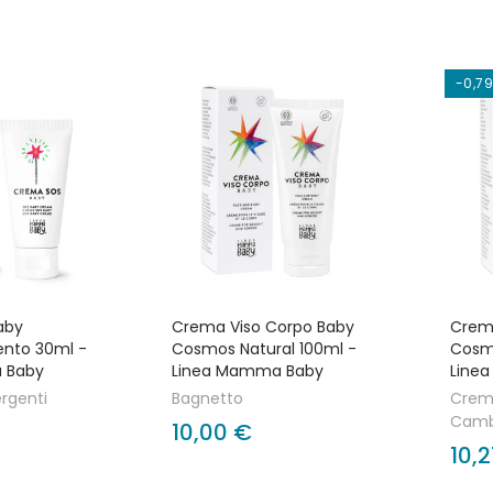
-0,7
aby
Crema Viso Corpo Baby
Crem
ento 30ml -
Cosmos Natural 100ml -
Cosmo
 Baby
Linea Mamma Baby
Line
rgenti
Bagnetto
Crem
Camb
10,00 €
10,