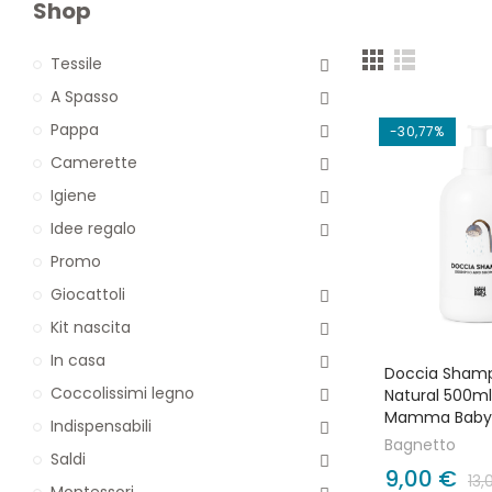
Shop
Tessile
A Spasso
Pappa
-30,77%
Camerette
Igiene
Idee regalo
Promo
Giocattoli
Kit nascita
In casa
Doccia Sham
Coccolissimi legno
Natural 500ml
Mamma Baby
Indispensabili
Bagnetto
Saldi
9,00 €
13,
Montessori