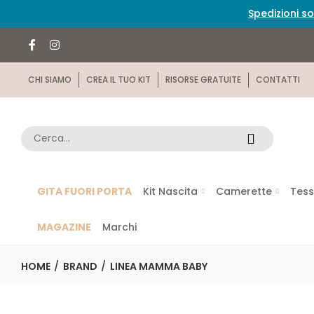
Spedizioni so
CHI SIAMO
CREA IL TUO KIT
RISORSE GRATUITE
CONTATTI
GITA FUORI PORTA
Kit Nascita
Camerette
Tess
MAGAZINE
Marchi
HOME
BRAND
LINEA MAMMA BABY