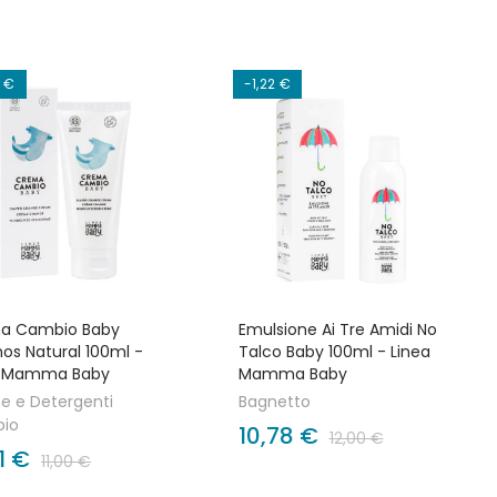
9 €
-1,22 €
a Cambio Baby
Emulsione Ai Tre Amidi No
s Natural 100ml -
Talco Baby 100ml - Linea
a Mamma Baby
Mamma Baby
e e Detergenti
Bagnetto
io
10,78 €
12,00 €
21 €
11,00 €