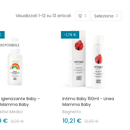
Visualizzati 1-12 su 13 articoli
12
Seleziona
 €
-1,79 €
ISPONIBILE
 Igienizzante Baby -
Intimo Baby 150ml - Linea
a Mamma Baby
Mamma Baby
itivi Medici
Bagnetto
9 €
10,21 €
8,00 €
12,00 €