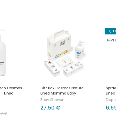
-1,31
NON D
poo Cosmos
Gift Box Cosmos Natural -
Spray
 - Linea
Linea Mamma Baby
Line
Baby Shower
Dispos
27,50 €
6,6
00 €