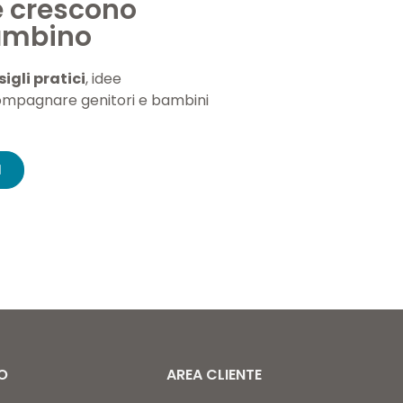
e crescono
bambino
igli pratici
, idee
ompagnare genitori e bambini
O
AREA CLIENTE