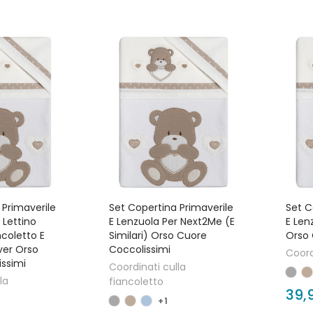
 Primaverile
Set Copertina Primaverile
Set C
 Lettino
E Lenzuola Per Next2Me (e
E Len
coletto E
Similari) Orso Cuore
Orso 
ver Orso
Coccolissimi
Coord
ssimi
Coordinati culla
la
fiancoletto
39,
+1