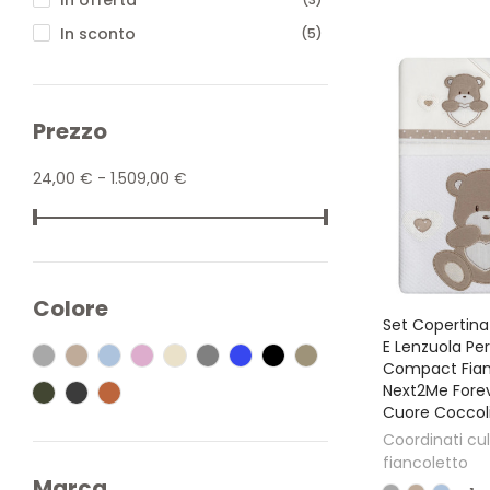
In sconto
(5)
Prezzo
24,00 € - 1.509,00 €
Colore
Set Copertina
E Lenzuola Per
Compact Fian
Next2Me Fore
Cuore Coccoli
Coordinati cul
fiancoletto
Marca