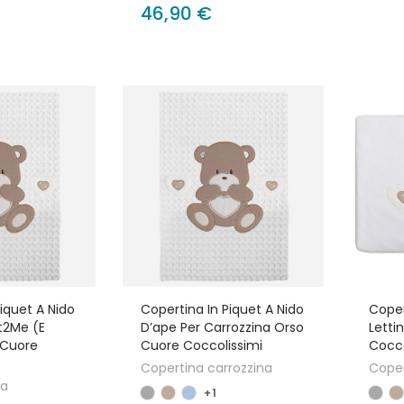
46,90 €
iquet A Nido
Copertina In Piquet A Nido
Coper
t2Me (e
D’ape Per Carrozzina Orso
Letti
 Cuore
Cuore Coccolissimi
Cocco
Copertina carrozzina
Coper
la
+1