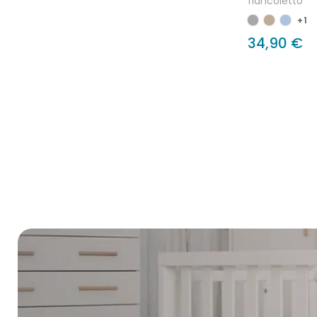
fiancoletto
+1
34,90 €