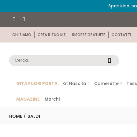
Spedizioni so
CHI SIAMO
CREA IL TUO KIT
RISORSE GRATUITE
CONTATTI
GITA FUORI PORTA
Kit Nascita
Camerette
Tess
MAGAZINE
Marchi
HOME
SALDI