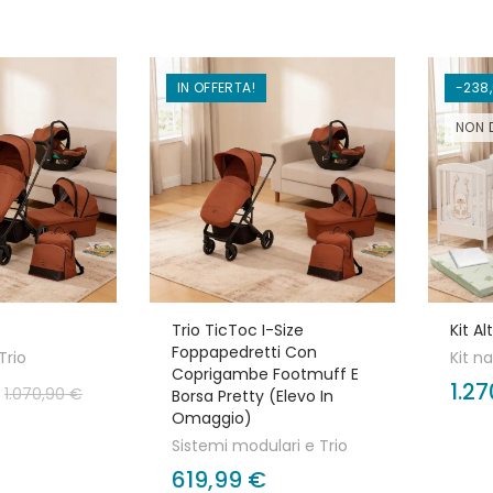
IN OFFERTA!
-238
NON D
Trio TicToc I-Size
Kit Al
Foppapedretti Con
Trio
Kit n
Coprigambe Footmuff E
1.2
1.070,90 €
Borsa Pretty (elevo In
Omaggio)
Sistemi modulari e Trio
619,99 €