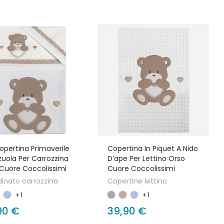
opertina Primaverile
Copertina In Piquet A Nido
zuola Per Carrozzina
D’ape Per Lettino Orso
Cuore Coccolissimi
Cuore Coccolissimi
inato carrozzina
Copertine lettino
+1
+1
90 €
39,90 €