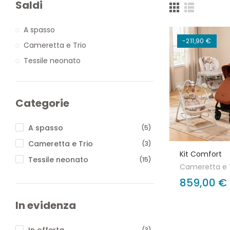
Saldi
A spasso
-211,90 €
Cameretta e Trio
Tessile neonato
Categorie
A spasso
(5)
Cameretta e Trio
(3)
Kit Comfort
Tessile neonato
(15)
Cameretta e 
859,00 €
In evidenza
In offerta
(3)