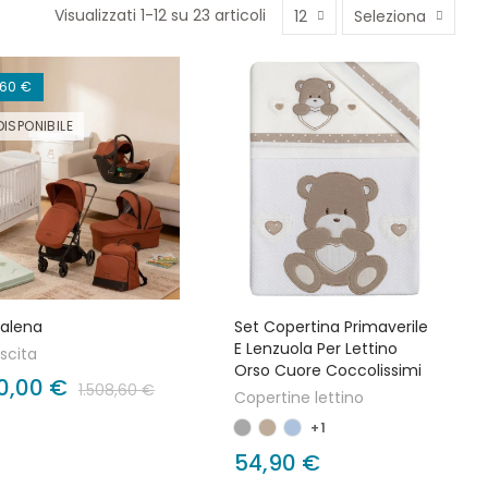
Visualizzati 1-12 su 23 articoli
12
Seleziona
,60 €
ISPONIBILE
talena
Set Copertina Primaverile
E Lenzuola Per Lettino
ascita
Orso Cuore Coccolissimi
70,00 €
1.508,60 €
Copertine lettino
+1
54,90 €