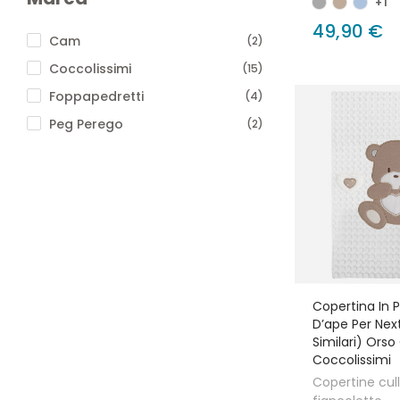
+1
49,90 €
Cam
(2)
Coccolissimi
(15)
Foppapedretti
(4)
Peg Perego
(2)
Copertina In P
D’ape Per Nex
Similari) Orso
Coccolissimi
Copertine cul