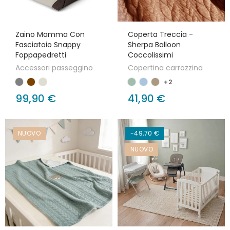
Zaino Mamma Con
Coperta Treccia -
Fasciatoio Snappy
Sherpa Balloon
Foppapedretti
Coccolissimi
Accessori passeggino
Copertina carrozzina
+2
99,90 €
41,90 €
NUOVO
-49,70 €
NUOVO