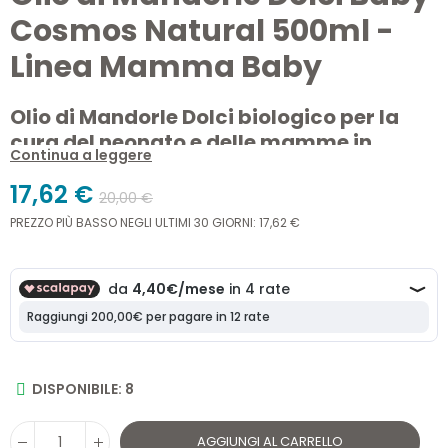
Cosmos Natural 500ml -
Linea Mamma Baby
Olio di Mandorle Dolci biologico per la
cura del neonato e delle mamme in
Continua a leggere
gravidanza
17,62 €
20,00 €
L’
Olio di Mandorle Dolci Baby Cosmos Natural 500ml
è
PREZZO PIÙ BASSO NEGLI ULTIMI 30 GIORNI: 17,62 €
un trattamento
100% naturale
per
pelli sensibili, neonati
e mamme in gravidanza
. Nutre, protegge e previene la
secchezza cutanea grazie agli
acidi grassi naturali
delle
mandorle dolci biologiche.
Consigliato da A.I.M.I.
,
certificato
COSMOS NATURAL
e
privo di additivi chimici
.
DISPONIBILE: 8
AGGIUNGI AL CARRELLO