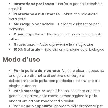
Idratazione profonda
– Perfetto per pelli secche e
sensibili
Protezione e nutrimento
– Mantiene l’elasticità
della pelle
Massaggio neonatale
– Delicato e rilassante per il
bambino
Cuoio capelluto
– Ideale per ammorbidire la crosta
lattea
Gravidanza
– Aiuta a prevenire le smagliature
100% Naturale
– Solo olio di mandorle dolci biologico
Modo d’uso
Per la pulizia del neonato:
Versare alcune gocce su
una garza o dischetto di cotone e detergere
delicatamente la pelle, con particolare attenzione alle
pieghe cutanee.
Per il massaggio:
Dopo il bagno, scaldare qualche
goccia nel palmo della mano e massaggiare la pelle
ancora umida con movimenti circolari.
Per il cuoio capelluto:
Applicare delicatamente per