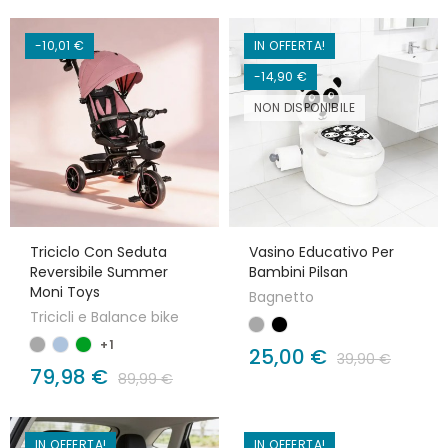
-10,01 €
IN OFFERTA!
-14,90 €
NON DISPONIBILE
Triciclo Con Seduta
Vasino Educativo Per
Reversibile Summer
Bambini Pilsan
Moni Toys
Bagnetto
Tricicli e Balance bike
+1
25,00 €
39,90 €
79,98 €
89,99 €
IN OFFERTA!
IN OFFERTA!