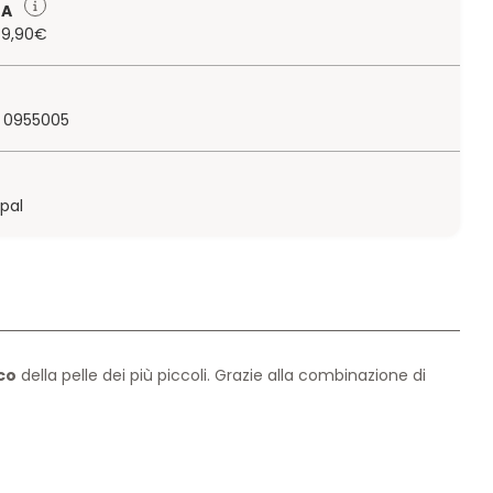
TA
 79,90€
 0955005
ypal
ico
della pelle dei più piccoli. Grazie alla combinazione di