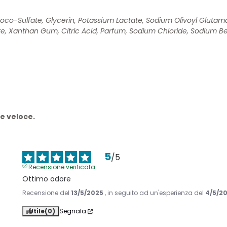
-Sulfate, Glycerin, Potassium Lactate, Sodium Olivoyl Glutam
ate, Xanthan Gum, Citric Acid, Parfum, Sodium Chloride, Sodium B
 e veloce.
5
/
5
Recensione verificata
Ottimo odore
Recensione del
13/5/2025
, in seguito ad un'esperienza del
4/5/2
Utile
(0)
Segnala