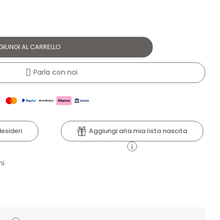
GIUNGI AL CARRELLO
Parla con noi
Aggiungi alla mia lista nascita
desideri
ni