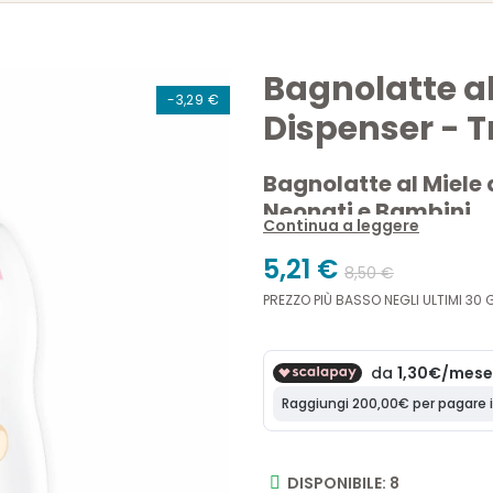
Bagnolatte al
-3,29 €
Dispenser - T
Bagnolatte al Miele 
Neonati e Bambini
Continua a leggere
Il
Bagnolatte ultradelicato 
5,21 €
8,50 €
bambini
, anche con pelle sen
PREZZO PIÙ BASSO NEGLI ULTIMI 30 G
deterge dolcemente, lasciand
Miele d’Arancio
, ha propriet
Sodium PCA
aiutano a manten
Maxi formato 500ml con di
DISPONIBILE: 8