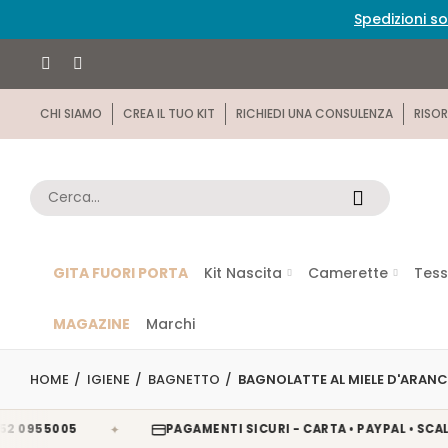
Spedizioni so
CHI SIAMO
CREA IL TUO KIT
RICHIEDI UNA CONSULENZA
RISOR
GITA FUORI PORTA
Kit Nascita
Camerette
Tess
MAGAZINE
Marchi
HOME
IGIENE
BAGNETTO
BAGNOLATTE AL MIELE D'ARANC
✦
55005
PAGAMENTI SICURI - CARTA • PAYPAL • SCALAPAY 