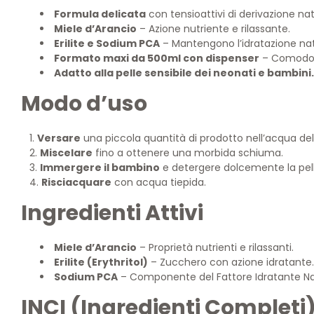
Formula delicata
con tensioattivi di derivazione nat
Miele d’Arancio
– Azione nutriente e rilassante.
Erilite e Sodium PCA
– Mantengono l’idratazione natu
Formato maxi da 500ml con dispenser
– Comodo e
Adatto alla pelle sensibile dei neonati e bambini.
Modo d’uso
Versare
una piccola quantità di prodotto nell’acqua de
Miscelare
fino a ottenere una morbida schiuma.
Immergere il bambino
e detergere dolcemente la pell
Risciacquare
con acqua tiepida.
Ingredienti Attivi
Miele d’Arancio
– Proprietà nutrienti e rilassanti.
Erilite (Erythritol)
– Zucchero con azione idratante.
Sodium PCA
– Componente del Fattore Idratante Natu
INCI (Ingredienti Completi