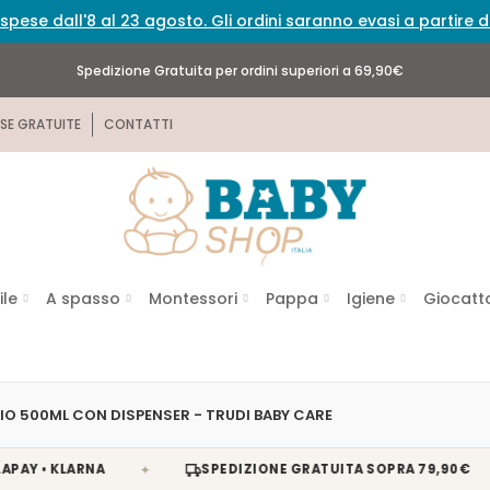
spese dall'8 al 23 agosto. Gli ordini saranno evasi a partire
Spedizione Gratuita per ordini superiori a 69,90€
SE GRATUITE
CONTATTI
ile
A spasso
Montessori
Pappa
Igiene
Giocatto
IO 500ML CON DISPENSER - TRUDI BABY CARE
✦
✦
• KLARNA
SPEDIZIONE GRATUITA SOPRA 79,90€