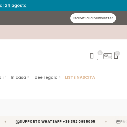
 dal 24 agosto
Iscriviti alla newsletter
0
0
li
In casa
Idee regalo
LISTE NASCITA
✦
SUPPORTO WHATSAPP +39 352 0955005
PAGAMENTI