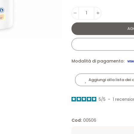
AG
Modalità di pagamento:
Aggiungi alla lista dei 
5
/
5
-
1
recensio
Cod:
00506