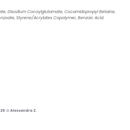
ate, Disodium Cocoylglutamate, Cocamidopropyl Betaine,
enzoate, Styrene/Acrylates Copolymer, Benzoic Acid.
025
di
Alessandra Z.