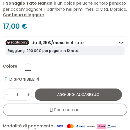
Il
Sonaglio Tato Nanan
è un dolce peluche sonoro pensato
per accompagnare il bambino nei primi mesi di vita. Morbido,
Continua a leggere
leggero e facile da afferrare, stimola la curiosità grazie al
delicato sonaglio interno e favorisce lo sviluppo sensoriale
17,00 €
del neonato. Realizzato in cotone con imbottitura interna in
poliestere.
Colore
DISPONIBILE: 4
AGGIUNGI AL CARRELLO
Parla con noi
Modalità di pagamento: