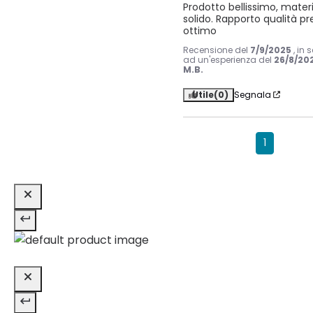
Prodotto bellissimo, materi
solido. Rapporto qualità pr
ottimo
Recensione del
7/9/2025
, in 
ad un'esperienza del
26/8/20
M.B.
Utile
(0)
Segnala
1