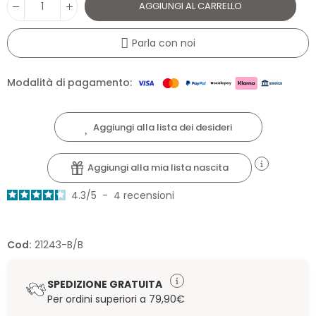
AGGIUNGI AL CARRELLO
Parla con noi
Modalità di pagamento:
Aggiungi alla lista dei desideri
Aggiungi alla mia lista nascita
4.3
/
5
-
4
recensioni
Cod:
21243-B/B
SPEDIZIONE GRATUITA
Per ordini superiori a 79,90€