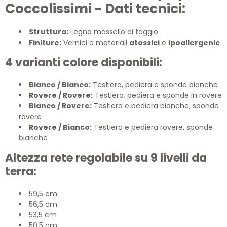
Coccolissimi - Dati tecnici:
Struttura:
Legno massello di faggio
Finiture:
Vernici e materiali
atossici
e
ipoallergenic
4 varianti colore disponibili:
Bianco / Bianco:
Testiera, pediera e sponde bianche
Rovere / Rovere:
Testiera, pediera e sponde in rovere
Bianco / Rovere:
Testiera e pediera bianche, sponde
rovere
Rovere / Bianco:
Testiera e pediera rovere, sponde
bianche
Altezza rete regolabile su 9 livelli da
terra:
59,5 cm
56,5 cm
53,5 cm
50,5 cm