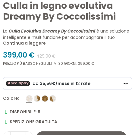
Culla in legno evolutiva
Dreamy By Coccolissimi
La
Culla Evolutiva Dreamy By Coccolissimi
è una soluzione
intelligente e multifunzione per accompagnare il tuo
Continua a leggere
bambino dalla nascita fino ai 5 anni. Una
culla
trasformabile
in lettino e co-sleeping, pensata per offrire
399,00 €
429,00 €
sicurezza, comfort e design Made in Italy.
PREZZO PIÙ BASSO NEGLI ULTIMI 30 GIORNI: 399,00 €
Incluso nella confezione Dreamy:
Struttura evolutiva in legno massello di faggio
2 prolunghe sponda
4 ruote piroettanti antigraffio
, di cui 2 con
freno
bloccante
Colore
2 Reti
2 Materassi
in Aloe Vera
DISPONIBILE: 9
SPEDIZIONE GRATUITA
N.B.: il tessile
non
è incluso.