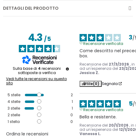
DETTAGLI DEL PRODOTTO
4.3
3
/
/
5
Recensione verificata
Come descritto nel preced
box.
Recensione del
27/3/2026
, i
ad un'esperienza del
23/2/20
Sulla base di
4
recensioni
Jessica Z.
sottoposte a verifica
Vedi tutte le recensioni su questo
sito
Utile
(0)
Segnala
5
stelle
2
4
stelle
1
5
/
3
stelle
1
Recensione verificata
2
stelle
0
Bella e resistente.
1
stella
0
Recensione del
20/1/2026
, in
ad un'esperienza del
12/1/202
Ordina le recensioni
Vanessa L.