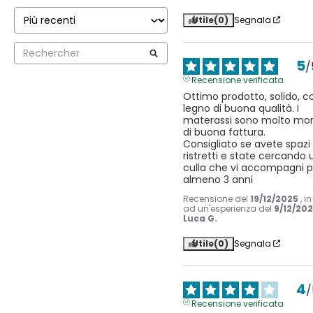
Utile
(0)
Segnala
5
/
Recensione verificata
Ottimo prodotto, solido, co
legno di buona qualità. I 
materassi sono molto morb
di buona fattura.

Consigliato se avete spazi 
ristretti e state cercando 
culla che vi accompagni pe
almeno 3 anni
Recensione del
19/12/2025
, i
ad un'esperienza del
9/12/20
Luca G.
Utile
(0)
Segnala
4
/
Recensione verificata