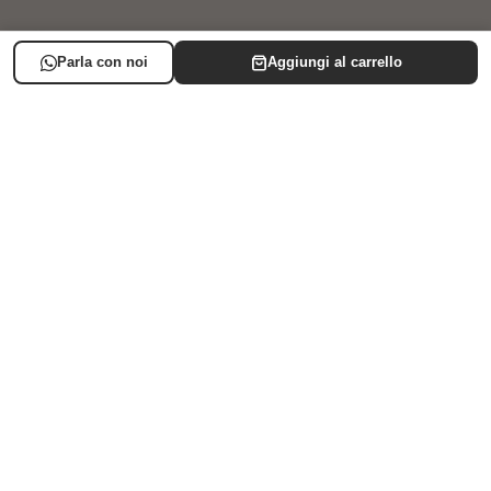
LISTA NASCITA
SUPPORTO
AREA CLIENTE
Iscriviti alla newsletter
© 2024/2025 Baby Shop Italia - P.IVA: 06883060722 - Numero REA: BA-
516719