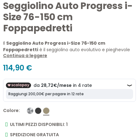
Seggiolino Auto Progress i-
Size 76-150 cm
Foppapedretti
Il
Seggiolino Auto Progress i-Size 76-150 cm
Foppapedretti
è il seggiolino auto evolutivo e pieghevole
Continua a leggere
progettato per accompagnare il bambino dai 15 mesi fino a
circa 12 anni. Compatto, sicuro e confortevole, offre
114,90 €
installazione Isofix, seduta reclinabile, protezione laterale
avanzata e chiusura salvaspazio ideale per i viaggi.
Colore
ULTIMI PEZZI DISPONIBILI: 1
SPEDIZIONE GRATUITA