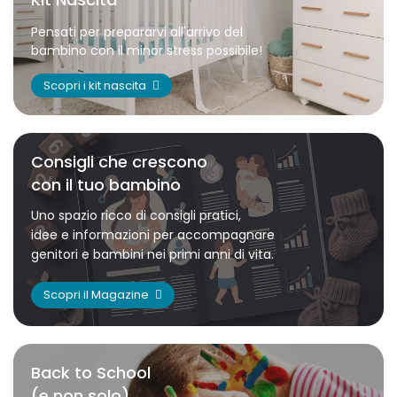
Pensati per prepararvi all'arrivo del
bambino con il minor stress possibile!
Scopri i kit nascita
Consigli che crescono
con il tuo bambino
Uno spazio ricco di consigli pratici,
idee e informazioni per accompagnare
genitori e bambini nei primi anni di vita.
Scopri il Magazine
Back to School
(e non solo)