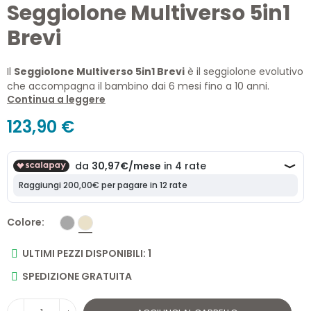
Seggiolone Multiverso 5in1
Brevi
Il
Seggiolone Multiverso 5in1 Brevi
è il seggiolone evolutivo
che accompagna il bambino dai 6 mesi fino a 10 anni.
Continua a leggere
Trasformabile in seggiolone, rialzo sedia, sedia bassa e alta,
unisce comfort, sicurezza e design salvaspazio.
123,90 €
Colore
ULTIMI PEZZI DISPONIBILI: 1
SPEDIZIONE GRATUITA