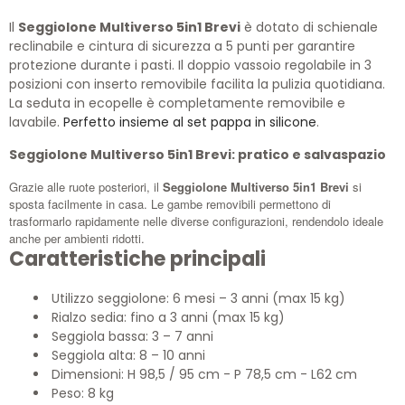
Il
Seggiolone Multiverso 5in1 Brevi
è dotato di schienale
reclinabile e cintura di sicurezza a 5 punti per garantire
protezione durante i pasti. Il doppio vassoio regolabile in 3
posizioni con inserto removibile facilita la pulizia quotidiana.
La seduta in ecopelle è completamente removibile e
lavabile.
Perfetto insieme al set pappa in silicone
.
Seggiolone Multiverso 5in1 Brevi: pratico e salvaspazio
Grazie alle ruote posteriori, il
Seggiolone Multiverso 5in1 Brevi
si
sposta facilmente in casa. Le gambe removibili permettono di
trasformarlo rapidamente nelle diverse configurazioni, rendendolo ideale
anche per ambienti ridotti.
Caratteristiche principali
Utilizzo seggiolone: 6 mesi – 3 anni (max 15 kg)
Rialzo sedia: fino a 3 anni (max 15 kg)
Seggiola bassa: 3 – 7 anni
Seggiola alta: 8 – 10 anni
Dimensioni: H 98,5 / 95 cm - P 78,5 cm - L62 cm
Peso: 8 kg