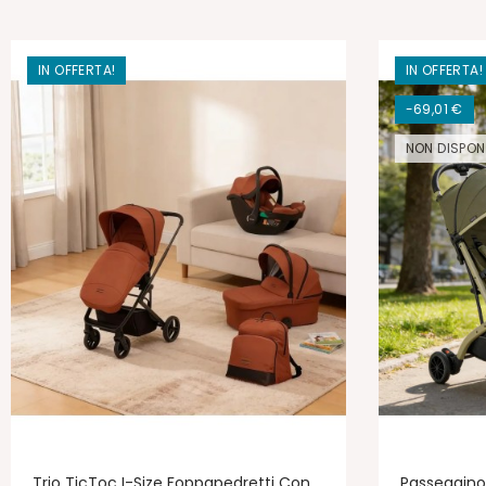
IN OFFERTA!
IN OFFERTA!
-69,01 €
NON DISPONI
Trio TicToc I-Size Foppapedretti Con
Passeggino