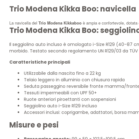
Trio Modena Kikka Boo: navicella
La navicella del
Trio Modena Kikkaboo
è ampia e confortevole, dotata d
Trio Modena Kikka Boo: seggiolin
Il seggiolino auto incluso è omologato i-Size R129 (40–87 cm)
morbido. Testato secondo regolamento UN R129/03 da TÜV 
Caratteristiche principali
Utilizzabile dalla nascita fino a 22 kg
Telaio leggero in alluminio con chiusura rapida
Seduta passeggino reversibile fronte mamma/fronte
Tessuti impermeabili con UPF 50+
Ruote anteriori piroettanti con sospensioni
Seggiolino auto i-Size R129 incluso
Accessori inclusi: coprigambe, adattatori, borsa m
Misure e pesi
Passeggino aperto:
99 × 59 × 103,5–109,5 cm