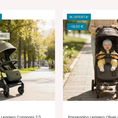
IN OFFERTA!
-19,00 €
BILE
 Leggero Compass 2.0
Passeggino Leggero Olive