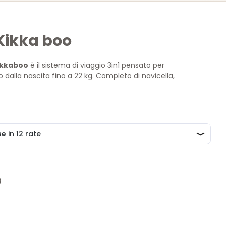
Kikka boo
ikkaboo
è il sistema di viaggio 3in1 pensato per
alla nascita fino a 22 kg. Completo di navicella,
ile e seggiolino auto i-Size R129, offre comfort, sicurezza e
grazie a materiali di qualità e a un design moderno e
3