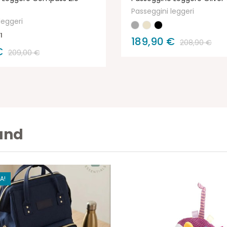
Passeggini leggeri
leggeri
1
189,90 €
208,90 €
€
209,00 €
rand
A!