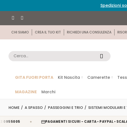
Spedizioni so
CHI SIAMO
CREA IL TUO KIT
RICHIEDI UNA CONSULENZA
RISOR
GITA FUORI PORTA
Kit Nascita
Camerette
Tess
MAGAZINE
Marchi
HOME
A SPASSO
PASSEGGINI E TRIO
SISTEMI MODULARI E
✦
005
PAGAMENTI SICURI - CARTA • PAYPAL • SCALAPAY • 