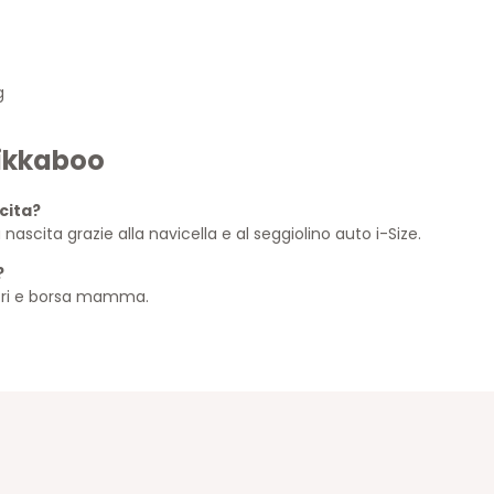
g
ikkaboo
cita?
a nascita grazie alla navicella e al seggiolino auto i-Size.
?
tori e borsa mamma.