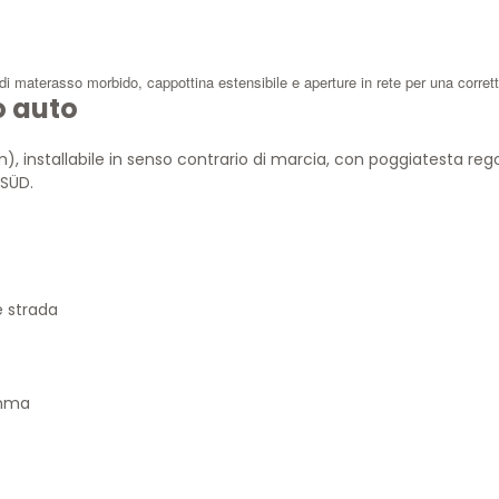
i materasso morbido, cappottina estensibile e aperture in rete per una corrett
o auto
, installabile in senso contrario di marcia, con poggiatesta regol
SÜD.
 strada
amma