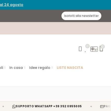
 dal 24 agosto
Iscriviti alla newsletter
0
0
li
In casa
Idee regalo
LISTE NASCITA
✦
SUPPORTO WHATSAPP +39 352 0955005
PAGAMENTI S