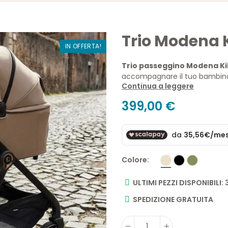
Trio Modena 
IN OFFERTA!
Trio passeggino Modena K
accompagnare il tuo bambino d
Continua a leggere
passeggino con seduta reversib
praticità in ogni situazione, 
399,00 €
funzionale.
Colore
ULTIMI PEZZI DISPONIBILI: 
SPEDIZIONE GRATUITA