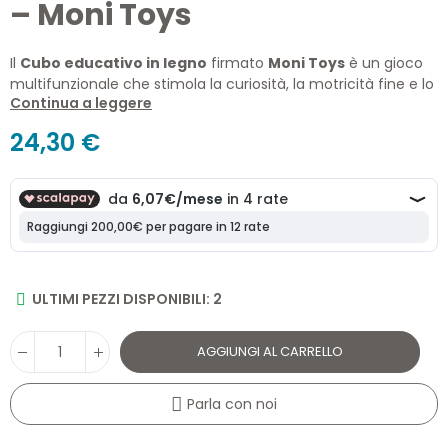
– Moni Toys
Il
Cubo educativo in legno
firmato
Moni Toys
è un gioco
multifunzionale che stimola la curiosità, la motricità fine e lo
Continua a leggere
sviluppo cognitivo del bambino fin dai 12 mesi. Un’attività
completa e sicura con tante sorprese su ogni lato!
Perfetto
24,30 €
per crescere giocando
.
ULTIMI PEZZI DISPONIBILI: 2
AGGIUNGI AL CARRELLO
Parla con noi