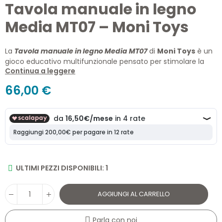
Tavola manuale in legno
Media MT07 – Moni Toys
La
Tavola manuale in legno Media MT07
di
Moni Toys
è un
gioco educativo multifunzionale pensato per stimolare la
Continua a leggere
curiosità e la motricità fine dei bambini. Realizzata in legno di
alta qualità, questa
tavola sensoriale multicolore
include
66,00 €
ingranaggi, chiusure, interruttori e molto altro, offrendo
un'esperienza di apprendimento divertente e coinvolgente.
Perfetta per bambini dai 3 anni in su.
ULTIMI PEZZI DISPONIBILI: 1
AGGIUNGI AL CARRELLO
Parla con noi