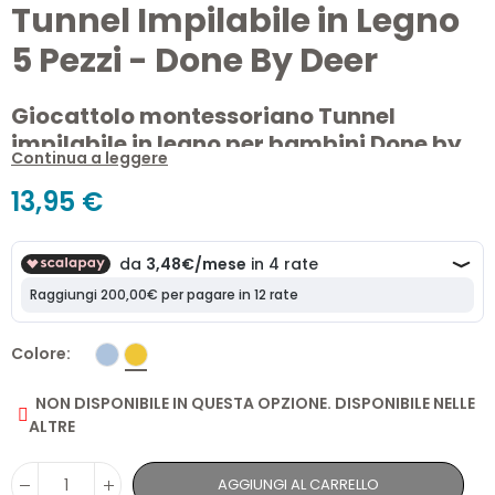
Tunnel Impilabile in Legno
5 Pezzi - Done By Deer
Giocattolo montessoriano Tunnel
impilabile in legno per bambini Done by
Continua a leggere
Deer
13,95 €
Scopri il
Tunnel Impilabile in legno 5 pezzi
Done By Deer,
ispirato al
metodo Montessori
. Un gioco educativo
multifunzionale che sviluppa creatività, logica e motricità.
Sicuro, ecologico e perfetto anche come
decorazione per
camerette
!
Colore
NON DISPONIBILE IN QUESTA OPZIONE. DISPONIBILE NELLE
ALTRE
AGGIUNGI AL CARRELLO