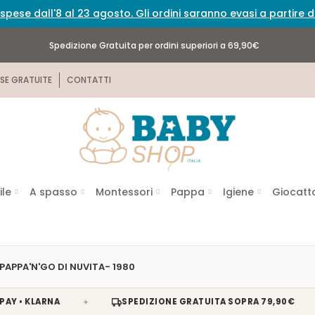
spese dall'8 al 23 agosto. Gli ordini saranno evasi a partire
Spedizione Gratuita per ordini superiori a 69,90€
SE GRATUITE
CONTATTI
ile
A spasso
Montessori
Pappa
Igiene
Giocatto
PAPPA'N'GO DI NUVITA- 1980
✦
✦
KLARNA
SPEDIZIONE GRATUITA SOPRA 79,90€