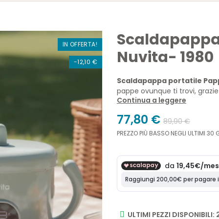
Scaldapappa 
IN OFFERTA!
Nuvita- 1980
-12,10 €
Scaldapappa portatile Papp
pappe ovunque ti trovi, grazie
Continua a leggere
Compatto, impermeabile, co
scaldapappa da viaggio
ass
77,80 €
89,90 €
PREZZO PIÙ BASSO NEGLI ULTIMI 30 G
ULTIMI PEZZI DISPONIBILI: 