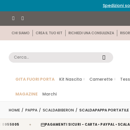
Spedizioni so
CHI SIAMO
CREA IL TUO KIT
RICHIEDI UNA CONSULENZA
RISOR
GITA FUORI PORTA
Kit Nascita
Camerette
Tess
MAGAZINE
Marchi
HOME
PAPPA
SCALDABIBERON
SCALDAPAPPA PORTATILE 
✦
005
PAGAMENTI SICURI - CARTA • PAYPAL • SCALAPAY • 