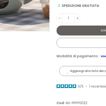
SPEDIZIONE GRATUITA
AG
Modalità di pagamento:
Aggiungi alla lista dei 
5
/
5
-
1
recensio
Cod:
NU-PPFP0022