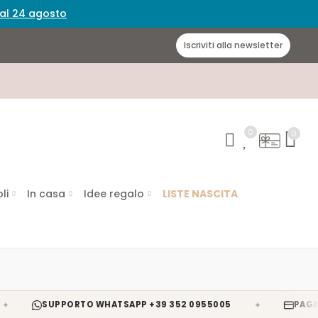
 dal 24 agosto
Iscriviti alla newsletter
0
0
li
In casa
Idee regalo
LISTE NASCITA
✦
SUPPORTO WHATSAPP +39 352 0955005
PAGAMENTI S