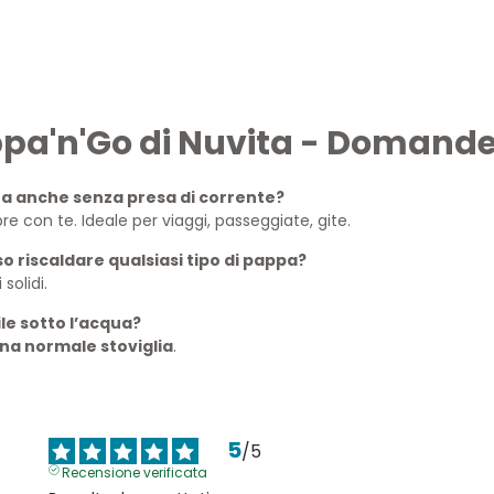
pa'n'Go di Nuvita - Domande
na anche senza presa di corrente?
e con te. Ideale per viaggi, passeggiate, gite.
o riscaldare qualsiasi tipo di pappa?
solidi.
le sotto l’acqua?
na normale stoviglia
.
5
/
5
Recensione verificata