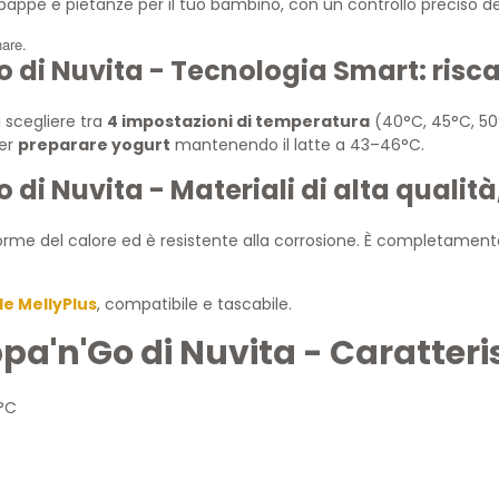
appe e pietanze per il tuo bambino, con un controllo preciso d
nare.
 di Nuvita - Tecnologia Smart: risc
 scegliere tra
4 impostazioni di temperatura
(40°C, 45°C, 50
per
preparare yogurt
mantenendo il latte a 43–46°C.
i Nuvita - Materiali di alta qualità,
forme del calore ed è resistente alla corrosione. È completamen
le MellyPlus
, compatibile e tascabile.
a'n'Go di Nuvita - Caratteris
5°C