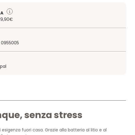
TA
 79,90€
 0955005
ypal
nque, senza stress
sigenza fuori casa. Grazie alla batteria al litio e al