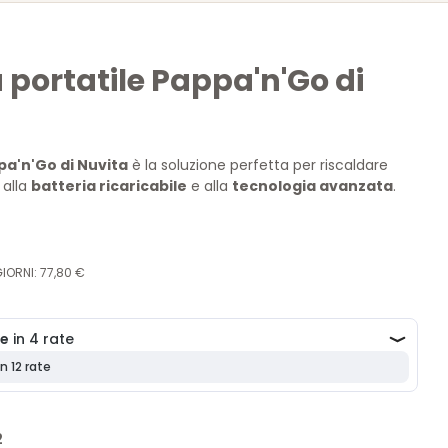
portatile Pappa'n'Go di
a'n'Go di Nuvita
è la soluzione perfetta per riscaldare
 alla
batteria ricaricabile
e alla
tecnologia avanzata
.
n
4 livelli di temperatura
e funzione yogurt, questo
icura pasti caldi in ogni situazione.
IORNI: 77,80 €
2