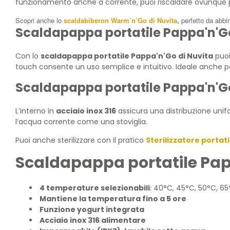
funzionamento anche a corrente, puoi riscaldare ovunque p
Scopri anche lo
scaldabiberon Warm’n’Go di Nuvita
,
perfetto da abbi
Scaldapappa portatile Pappa'n'Go
Con lo
scaldapappa portatile Pappa'n'Go di Nuvita
puoi
touch consente un uso semplice e intuitivo. Ideale anche 
Scaldapappa portatile Pappa'n'Go d
L’interno in
acciaio inox 316
assicura una distribuzione uni
l’acqua corrente come una stoviglia.
Puoi anche sterilizzare con il pratico
Sterilizzatore portati
Scaldapappa portatile Papp
4 temperature selezionabili
: 40°C, 45°C, 50°C, 6
Mantiene la temperatura fino a 5 ore
Funzione yogurt integrata
Acciaio inox 316 alimentare