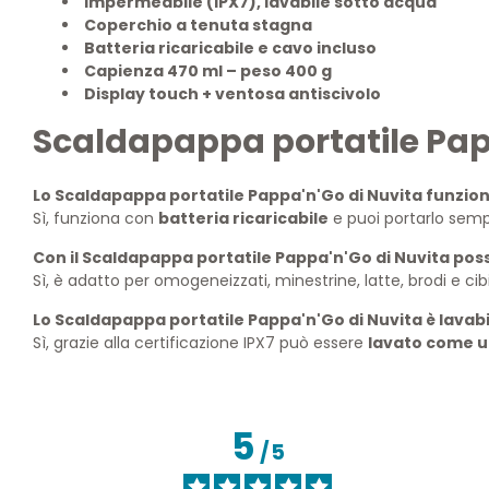
Impermeabile (IPX7), lavabile sotto acqua
Coperchio a tenuta stagna
Batteria ricaricabile e cavo incluso
Capienza 470 ml – peso 400 g
Display touch + ventosa antiscivolo
Scaldapappa portatile Pap
Lo Scaldapappa portatile Pappa'n'Go di Nuvita funzio
Sì, funziona con
batteria ricaricabile
e puoi portarlo sempr
Con il Scaldapappa portatile Pappa'n'Go di Nuvita poss
Sì, è adatto per omogeneizzati, minestrine, latte, brodi e cibi 
Lo Scaldapappa portatile Pappa'n'Go di Nuvita è lavabi
Sì, grazie alla certificazione IPX7 può essere
lavato come u
5
/
5