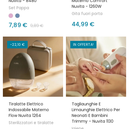
Nuvita - 8480
Materno Comfort
Nuvita - 1260W
Set Pappa
Gita fuori porta
44,99 €
7,89 €
9,89 €
-22,10 €
IN OFFERTA!
Tiralatte Elettrico
Tagliaunghie E
Indossabile Materno
Limaunghie Elettrico Per
Flow Nuvita 1264
Neonati E Bambini
Trimmy – Nuvita 1130
Sterilizzatori e tiralatte
Igiene