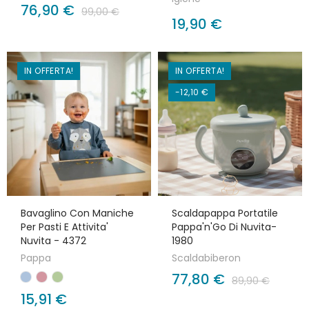
76,90 €
99,00 €
19,90 €
IN OFFERTA!
IN OFFERTA!
-12,10 €
Bavaglino Con Maniche
Scaldapappa Portatile
Per Pasti E Attivita'
Pappa'n'Go Di Nuvita-
Nuvita - 4372
1980
Pappa
Scaldabiberon
77,80 €
89,90 €
15,91 €