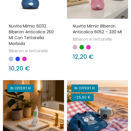
Nuvita Mimic 6032
Nuvita Mimic Biberon
Biberon Anticolica 250
Anticolica 6052 – 330 Ml
Ml Con Tettarella
Biberon e tettarelle
Morbida
Biberon e tettarelle
12,20 €
10,20 €
IN OFFERTA!
IN OFFERTA!
-25,60 €