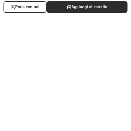
LISTA NASCITA
SUPPORTO
AREA CLIENTE
Iscriviti alla newsletter
© 2024/2025 Baby Shop Italia - P.IVA: 06883060722 - Numero REA: BA-
516719
×