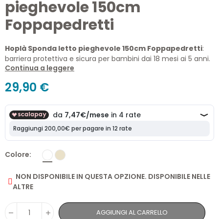
pieghevole 150cm
Foppapedretti
Hoplà Sponda letto pieghevole 150cm Foppapedretti
:
barriera protettiva e sicura per bambini dai 18 mesi ai 5 anni.
Continua a leggere
Facile da fissare sotto il materasso e reclinabile per
comodità, si piega e si ripone nella pratica borsa inclusa.
29,90 €
Ideale per la sicurezza notturna e perfetta anche in viaggio.
Una soluzione pratica e affidabile per proteggere il tuo
bambino.
Colore
NON DISPONIBILE IN QUESTA OPZIONE. DISPONIBILE NELLE
ALTRE
AGGIUNGI AL CARRELLO