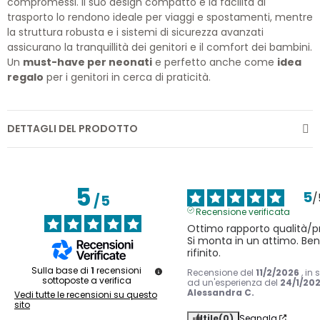
compromessi. Il suo design compatto e la facilità di
trasporto lo rendono ideale per viaggi e spostamenti, mentre
la struttura robusta e i sistemi di sicurezza avanzati
assicurano la tranquillità dei genitori e il comfort dei bambini.
Un
must-have per neonati
e perfetto anche come
idea
regalo
per i genitori in cerca di praticità.
DETTAGLI DEL PRODOTTO
5
5
/
/
5
Recensione verificata
Ottimo rapporto qualità/pr
Si monta in un attimo. Ben 
rifinito.
Sulla base di
1
recensioni
Recensione del
11/2/2026
, in
sottoposte a verifica
ad un'esperienza del
24/1/20
Alessandra C.
Vedi tutte le recensioni su questo
sito
Utile
(0)
Segnala