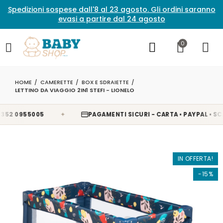
Spedizioni sospese dall'8 al 23 agosto. Gli ordini saranno
evasi a partire dal 24 agosto
0
HOME
CAMERETTE
BOX E SDRAIETTE
LETTINO DA VIAGGIO 2IN1 STEFI - LIONELO
✦
2 0955005
PAGAMENTI SICURI - CARTA • PAYPAL • SCAL
IN OFFERTA!
-15%