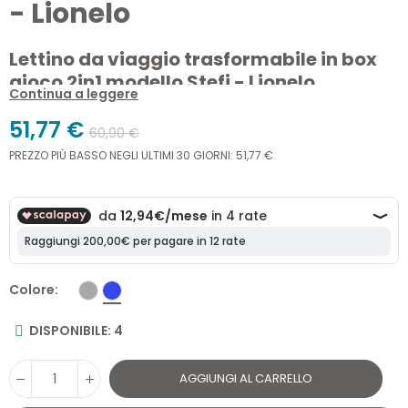
- Lionelo
Lettino da viaggio trasformabile in box
gioco 2in1 modello Stefi - Lionelo
Continua a leggere
Scopri il Lettino 2in1 da Viaggio Stefi di Lionelo. Pratico e
51,77 €
60,90 €
sicuro, ideale per viaggi e casa. Facile da trasportare e
PREZZO PIÙ BASSO NEGLI ULTIMI 30 GIORNI: 51,77 €
perfetto come box per bambini.
Colore
DISPONIBILE: 4
AGGIUNGI AL CARRELLO