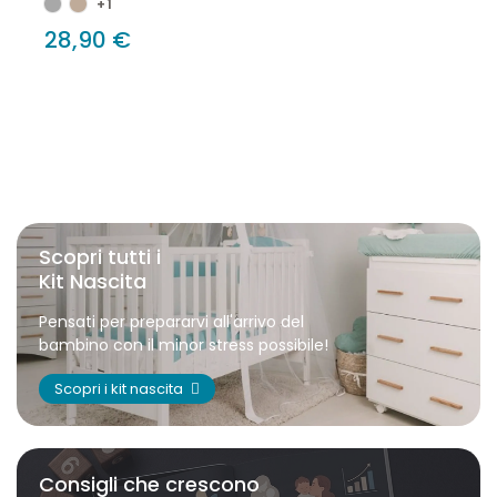
+1
28,90 €
Scopri tutti i
Kit Nascita
Pensati per prepararvi all'arrivo del
bambino con il minor stress possibile!
Scopri i kit nascita
Consigli che crescono