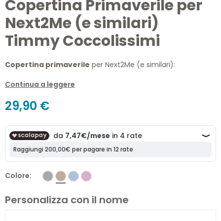
Copertina Primaverile per
Next2Me (e similari)
Timmy Coccolissimi
Copertina primaverile
per Next2Me (e similari):
Ricamata
Continua a leggere
Realizzata con tessuti di alta qualità
29,90 €
Made in Italy
Colore
Personalizza con il nome