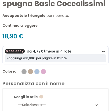
spugna Basic Coccolissimi
Accappatoio triangolo
per neonato:
Realizzato in spugna 100% cotone
Continua a leggere
Con inserti in piquet di cotone
18,90 €
Made in Italy
Colore
Personalizza con il nome
Scegli lo stile
info