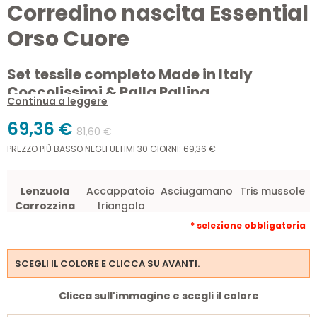
Corredino nascita Essential
Orso Cuore
Set tessile completo Made in Italy
Coccolissimi & Palla Pallina
Continua a leggere
Il
corredino nascita Essential Orso Cuore
è il set perfetto
69,36 €
81,60 €
per i primi giorni del neonato. Composto da
accappatoio
PREZZO PIÙ BASSO NEGLI ULTIMI 30 GIORNI: 69,36 €
triangolo, asciugamano con rouche, lenzuola per
carrozzina e mussole in garza
, tutti realizzati in
cotone di
alta qualità e ricamati
. Un'idea regalo elegante e utile,
Lenzuola
Accappatoio
Asciugamano
Tris mussole
disponibile in vari colori.
Carrozzina
triangolo
* selezione obbligatoria
SCEGLI IL COLORE E CLICCA SU AVANTI.
Clicca sull'immagine e scegli il colore