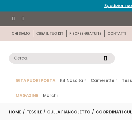
Spedizioni so
CHI SIAMO
CREA IL TUO KIT
RISORSE GRATUITE
CONTATTI
GITA FUORI PORTA
Kit Nascita
Camerette
Tess
MAGAZINE
Marchi
HOME
TESSILE
CULLA FIANCOLETTO
COORDINATI CUL