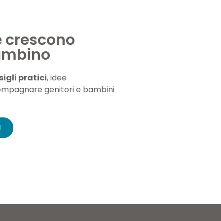
e crescono
bambino
igli pratici
, idee
ompagnare genitori e bambini