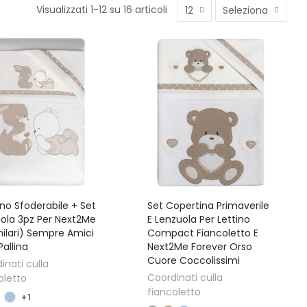
Visualizzati 1-12 su 16 articoli
12
Seleziona
no Sfoderabile + Set
Set Copertina Primaverile
ola 3pz Per Next2Me
E Lenzuola Per Lettino
milari) Sempre Amici
Compact Fiancoletto E
Pallina
Next2Me Forever Orso
Cuore Coccolissimi
inati culla
Coordinati culla
oletto
fiancoletto
+1