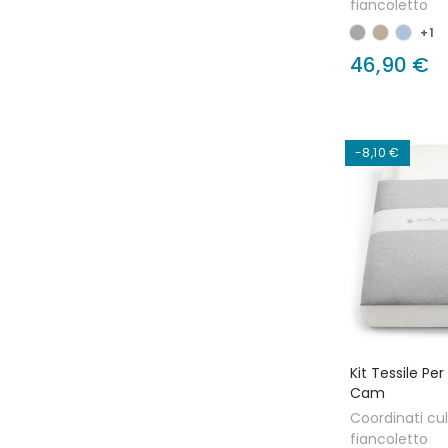
fiancoletto
+1
46,90 €
-8,10 €
Kit Tessile Pe
Cam
Coordinati cul
fiancoletto