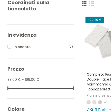
Coordinati culla
fiancoletto
-20,20 €
In evidenza
In sconto
(2)
Prezzo
Completo Pi
Double-Face P
38,00 € - 169,00 €
Mammamia Co
Foppapedrett
Piumino senza
+1
Colore
49,80 €
7