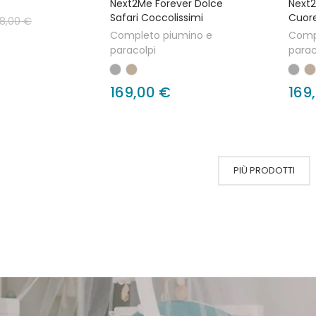
Next2Me Forever Dolce
Next2
Safari Coccolissimi
Cuore
8,00 €
Completo piumino e
Comp
paracolpi
parac
169,00 €
169
PIÙ PRODOTTI