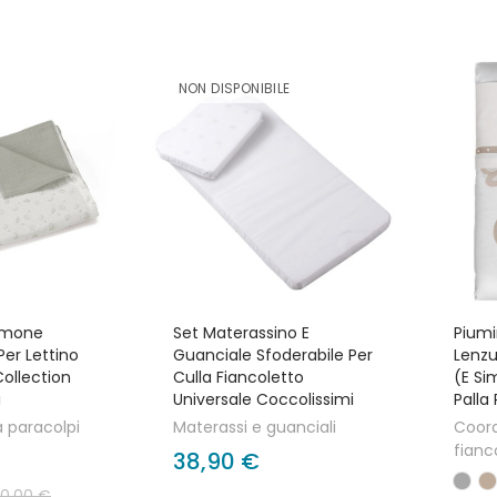
NON DISPONIBILE
umone
Set Materassino E
Piumi
er Lettino
Guanciale Sfoderabile Per
Lenzu
llection
Culla Fiancoletto
(e Si
i
Universale Coccolissimi
Palla 
 paracolpi
Materassi e guanciali
Coord
fianc
38,90 €
0,00 €