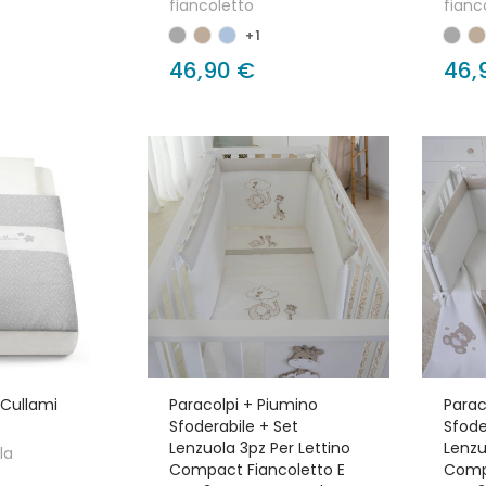
fiancoletto
fianc
+1
46,90 €
46,
r Cullami
Paracolpi + Piumino
Parac
Sfoderabile + Set
Sfode
Lenzuola 3pz Per Lettino
Lenzu
la
Compact Fiancoletto E
Compa