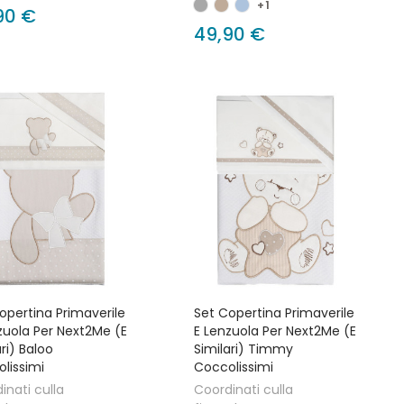
+1
90 €
49,90 €
opertina Primaverile
Set Copertina Primaverile
zuola Per Next2Me (e
E Lenzuola Per Next2Me (e
ari) Baloo
Similari) Timmy
lissimi
Coccolissimi
inati culla
Coordinati culla