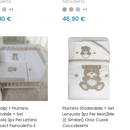
oletto
fiancoletto
+1
+1
90 €
46,90 €
olpi + Piumino
Piumino Sfoderabile + Set
rabile + Set
Lenzuola 3pz Per Next2Me
ola 3pz Per Lettino
(e Similari) Orso Cuore
ct Fiancoletto E
Coccolissimi