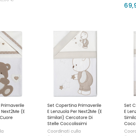
69,
 Primaverile
Set Copertina Primaverile
Set C
r Next2Me (e
E Lenzuola Per Next2Me (e
E Len
 Cuore
Similari) Cercatore Di
Simil
Stelle Coccolissimi
Cocco
la
Coordinati culla
Coord