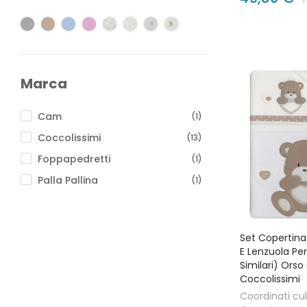
Marca
Cam
(1)
Coccolissimi
(13)
Foppapedretti
(1)
Palla Pallina
(1)
Set Copertina
E Lenzuola Pe
Similari) Orso
Coccolissimi
Coordinati cul