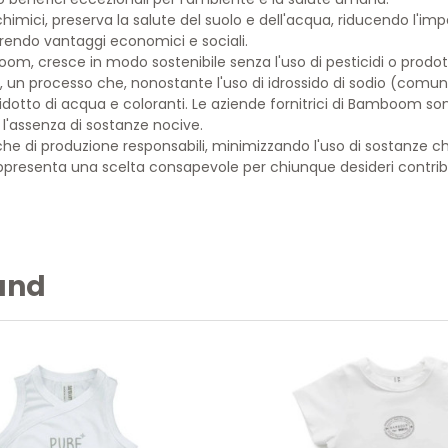
ti chimici, preserva la salute del suolo e dell'acqua, riducendo l
frendo vantaggi economici e sociali.
mboom, cresce in modo sostenibile senza l'uso di pesticidi o prod
sa, un processo che, nonostante l'uso di idrossido di sodio (com
zo ridotto di acqua e coloranti. Le aziende fornitrici di Bamboom son
 l'assenza di sostanze nocive.
iche di produzione responsabili, minimizzando l'uso di sostanz
rappresenta una scelta consapevole per chiunque desideri contribu
rand