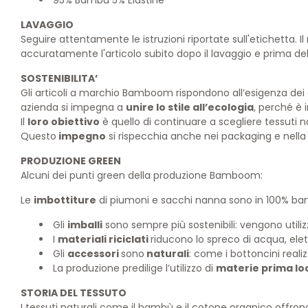
LAVAGGIO
Seguire attentamente le istruzioni riportate sull'etichetta. I
accuratamente l'articolo subito dopo il lavaggio e prima dell'
SOSTENIBILITA’
Gli articoli a marchio Bamboom rispondono all’esigenza dei 
azienda si impegna a
unire lo stile all’ecologia
, perché è
Il
loro obiettivo
è quello di continuare a scegliere tessuti n
Questo
impegno
si rispecchia anche nei packaging e nella g
PRODUZIONE GREEN
Alcuni dei punti green della produzione Bamboom:
Le
imbottiture
di piumoni e sacchi nanna sono in 100% bamb
Gli
imballi
sono sempre più sostenibili: vengono utilizz
I
materiali riciclati
riducono lo spreco di acqua, elett
Gli
accessori
sono
naturali
: come i bottoncini reali
La produzione predilige l’utilizzo di
materie prima lo
STORIA DEL TESSUTO
I tessuti naturali come il bambù e il cotone organico offron