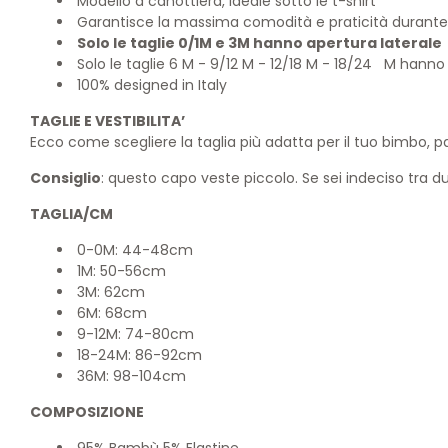
Modello a canottiera, ideale sotto le t-shirt
Garantisce la massima comodità e praticità durante t
Solo le taglie 0/1M e 3M hanno apertura laterale
Solo le taglie 6 M - 9/12 M - 12/18 M - 18/24 M hanno 
100% designed in Italy
TAGLIE E VESTIBILITA’
Ecco come scegliere la taglia più adatta per il tuo bimbo, par
Consiglio
: questo capo veste piccolo. Se sei indeciso tra du
TAGLIA/CM
0-0M: 44-48cm
1M: 50-56cm
3M: 62cm
6M: 68cm
9-12M: 74-80cm
18-24M: 86-92cm
36M: 98-104cm
COMPOSIZIONE
95% Bambù 5% Elastine