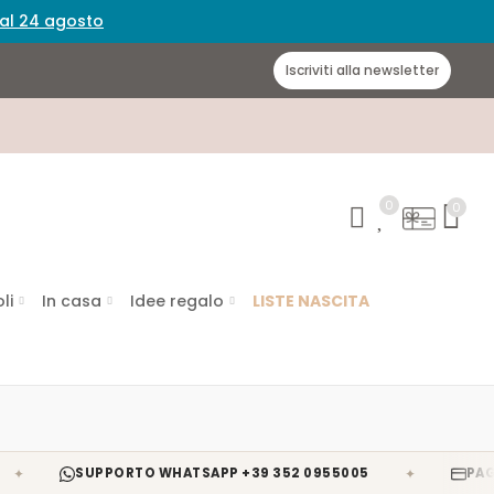
 dal 24 agosto
Iscriviti alla newsletter
0
0
li
In casa
Idee regalo
LISTE NASCITA
✦
SUPPORTO WHATSAPP +39 352 0955005
PAGAMENTI 