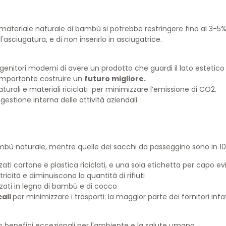
l materiale naturale di bambù si potrebbe restringere fino al 3-5% 
asciugatura, e di non inserirlo in asciugatrice.
genitori moderni di avere un prodotto che guardi il lato esteti
 importante costruire un
futuro migliore.
aturali e materiali riciclati per minimizzare l’emissione di CO2.
estione interna delle attività aziendali.
ù naturale, mentre quelle dei sacchi da passeggino sono in 100
ati cartone e plastica riciclati, e una sola etichetta per capo ev
ricità e diminuiscono la quantità di rifiuti
zzati in legno di bambù e di cocco
cali
per minimizzare i trasporti: la maggior parte dei fornitori infat
o benefici eccezionali per l'ambiente e la salute umana.