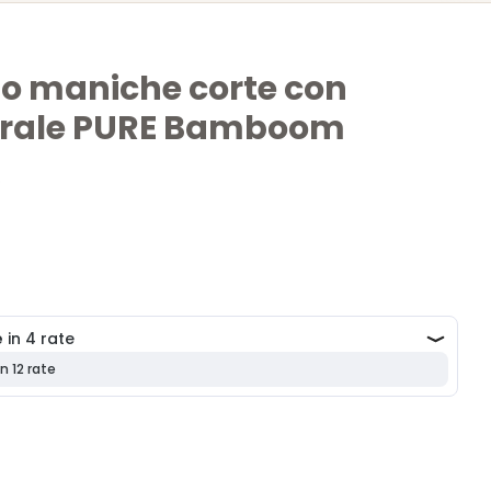
o maniche corte con
terale PURE Bamboom
o
co