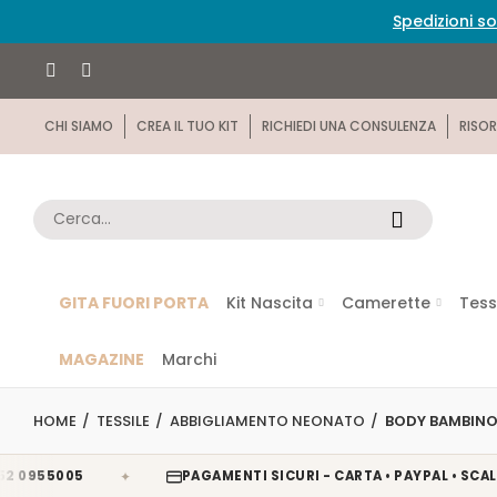
Spedizioni so
CHI SIAMO
CREA IL TUO KIT
RICHIEDI UNA CONSULENZA
RISOR
GITA FUORI PORTA
Kit Nascita
Camerette
Tess
MAGAZINE
Marchi
HOME
TESSILE
ABBIGLIAMENTO NEONATO
BODY BAMBINO
✦
5005
PAGAMENTI SICURI - CARTA • PAYPAL • SCALAPAY • 