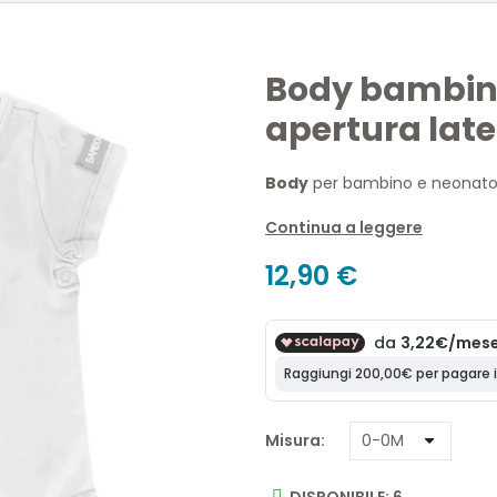
Body bambin
apertura la
Body
per bambino e neonat
con apertura laterale
Continua a leggere
mezza manica
12,90 €
realizzato in bambù organi
Misura
DISPONIBILE: 6