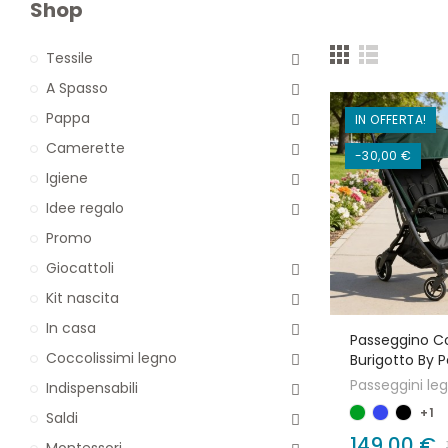
Shop
Tessile
A Spasso
Pappa
IN OFFERTA!
Camerette
-30,00 €
Igiene
Idee regalo
Promo
Giocattoli
Kit nascita
In casa
Passeggino C
Coccolissimi legno
Burigotto By 
Passeggini leg
Indispensabili
+1
Saldi
149,00 €
Montessori