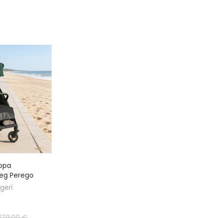
opa
Peg Perego
geri
179,00 €