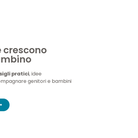
e crescono
bambino
igli pratici
, idee
ompagnare genitori e bambini