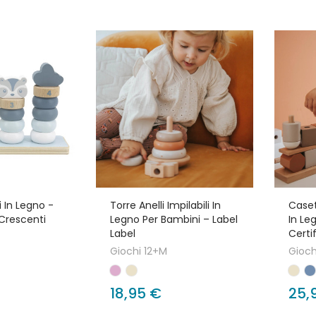
li In Legno -
Torre Anelli Impilabili In
Caset
 Crescenti
Legno Per Bambini – Label
In Le
Label
Certi
Giochi 12+M
Gioch
18,95 €
25,