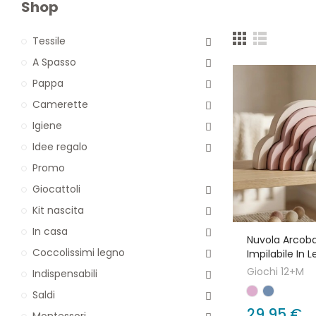
Shop
Tessile
A Spasso
Pappa
Camerette
Igiene
Idee regalo
Promo
Giocattoli
Kit nascita
In casa
Nuvola Arcob
Coccolissimi legno
Impilabile In 
Giochi 12+M
Indispensabili
Saldi
29,95 €
Montessori