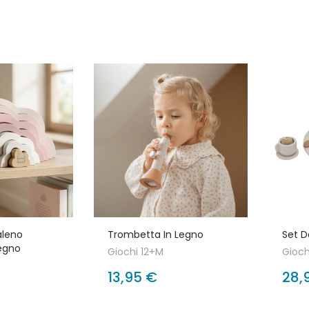
aleno
Trombetta In Legno
Set D
Legno
Giochi 12+M
Gioch
13,95 €
28,