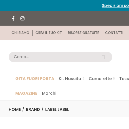
Spedizioni so
CHI SIAMO
CREA IL TUO KIT
RISORSE GRATUITE
CONTATTI
GITA FUORI PORTA
Kit Nascita
Camerette
Tess
MAGAZINE
Marchi
HOME
BRAND
LABEL LABEL