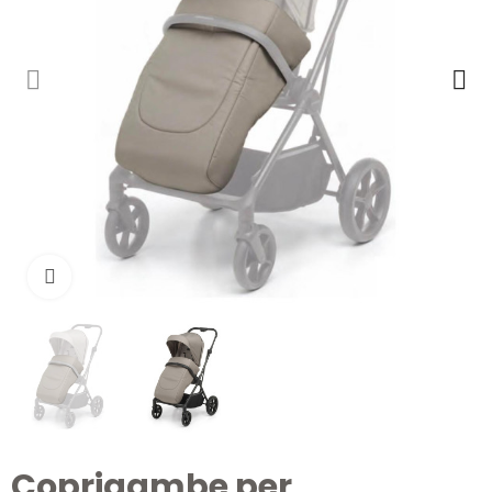
Clicca per ingrandire
Coprigambe per