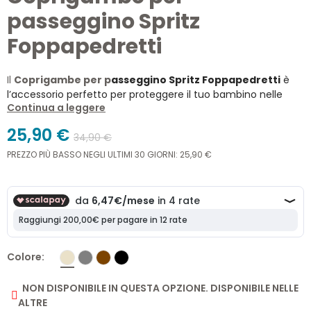
passeggino Spritz
Foppapedretti
Il
Coprigambe per p
asseggino Spritz Foppapedretti
è
l’accessorio perfetto per proteggere il tuo bambino nelle
Continua a leggere
giornate più fredde. Realizzato in
tessuto antivento
, è
pensato per offrire il massimo del comfort e della protezione
25,90 €
34,90 €
durante le passeggiate. Compatibile con il sistema
combinato
Spritz Foppapedretti
, unisce stile e
PREZZO PIÙ BASSO NEGLI ULTIMI 30 GIORNI: 25,90 €
funzionalità.
Colore
NON DISPONIBILE IN QUESTA OPZIONE. DISPONIBILE NELLE
ALTRE