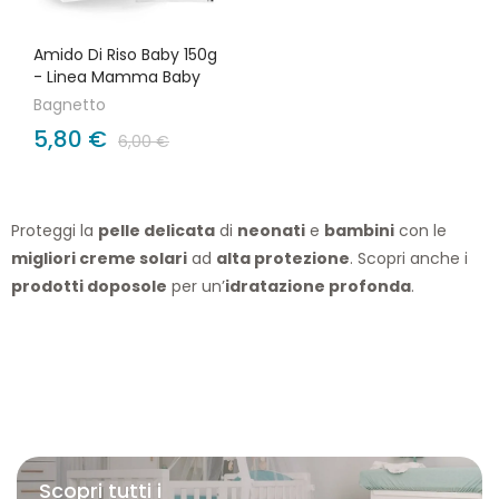
Amido Di Riso Baby 150g
- Linea Mamma Baby
Bagnetto
5,80 €
6,00 €
Proteggi la
pelle delicata
di
neonati
e
bambini
con le
migliori creme solari
ad
alta protezione
. Scopri anche i
prodotti doposole
per un’
idratazione profonda
.
Scopri tutti i