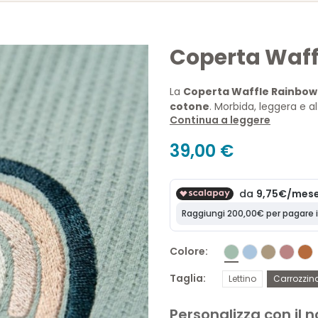
Coperta Waff
La
Coperta Waffle Rainbow 
cotone
. Morbida, leggera e 
Continua a leggere
del neonato in carrozzina e let
39,00 €
Colore
Taglia
Lettino
Carrozzin
Personalizza con il