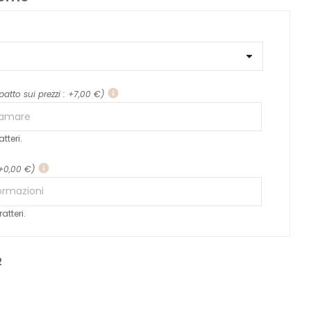
info
patto sui prezzi : +7,00 €)
tteri.
info
 +0,00 €)
atteri.
2