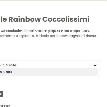
le Rainbow Coccolissimi
Coccolissimi
è realizzata in
piquet nido d’ape 100%
altamente traspirante, è ideale per accompagnare il riposo
tino durante tutte le stagioni.
a
 nome