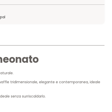
ypal
 neonato
aturale.
e waffle tridimensionale, elegante e contemporanea, ideale
deale senza surriscaldarlo.