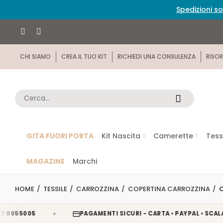
Spedizioni so
CHI SIAMO
CREA IL TUO KIT
RICHIEDI UNA CONSULENZA
RISOR
GITA FUORI PORTA
Kit Nascita
Camerette
Tess
MAGAZINE
Marchi
HOME
TESSILE
CARROZZINA
COPERTINA CARROZZINA
✦
55005
PAGAMENTI SICURI - CARTA • PAYPAL • SCALAPAY 