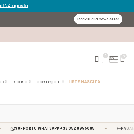
 dal 24 agosto
Iscriviti alla newsletter
0
0
li
In casa
Idee regalo
LISTE NASCITA
✦
SUPPORTO WHATSAPP +39 352 0955005
PAGAMENTI S