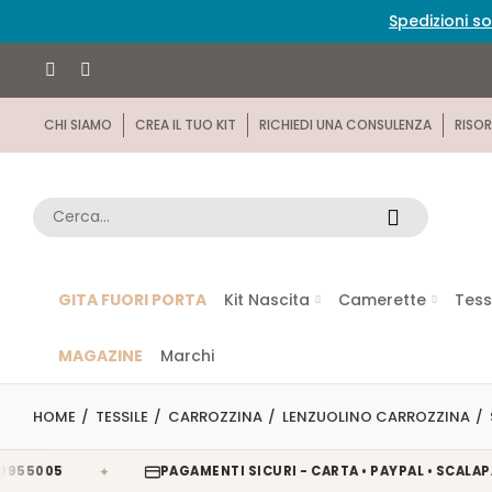
Spedizioni so
CHI SIAMO
CREA IL TUO KIT
RICHIEDI UNA CONSULENZA
RISOR
GITA FUORI PORTA
Kit Nascita
Camerette
Tess
MAGAZINE
Marchi
HOME
TESSILE
CARROZZINA
LENZUOLINO CARROZZINA
✦
005
PAGAMENTI SICURI - CARTA • PAYPAL • SCALAPAY • 