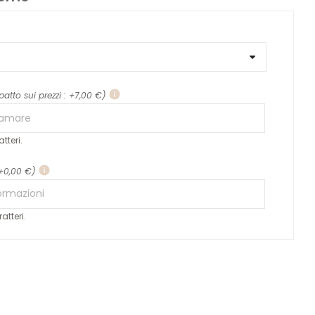
info
patto sui prezzi : +7,00 €)
tteri.
info
 +0,00 €)
atteri.