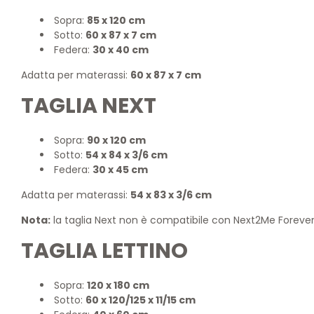
Sopra:
85 x 120 cm
Sotto:
60 x 87 x 7 cm
Federa:
30 x 40 cm
Adatta per materassi:
60 x 87 x 7 cm
TAGLIA NEXT
Sopra:
90 x 120 cm
Sotto:
54 x 84 x 3/6 cm
Federa:
30 x 45 cm
Adatta per materassi:
54 x 83 x 3/6 cm
Nota:
la taglia Next non è compatibile con Next2Me Forever
TAGLIA LETTINO
Sopra:
120 x 180 cm
Sotto:
60 x 120/125 x 11/15 cm