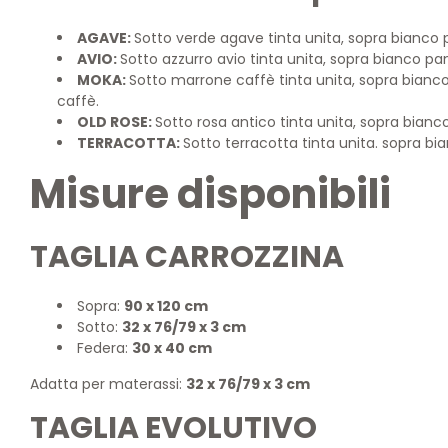
AGAVE:
Sotto verde agave tinta unita, sopra bianco
AVIO:
Sotto azzurro avio tinta unita, sopra bianco p
MOKA:
Sotto marrone caffè tinta unita, sopra bian
caffè.
OLD ROSE:
Sotto rosa antico tinta unita, sopra bian
TERRACOTTA:
Sotto terracotta tinta unita. sopra b
Misure disponibili
TAGLIA CARROZZINA
Sopra:
90 x 120 cm
Sotto:
32 x 76/79 x 3 cm
Federa:
30 x 40 cm
Adatta per materassi:
32 x 76/79 x 3 cm
TAGLIA EVOLUTIVO