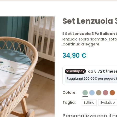
Set Lenzuola 
Il
Set Lenzuola 3 Pz Balloon 
lenzuolo sopra ricamato, sot
Continua a leggere
mongolfiera, è disponibile in 
ogni momento della prima infan
34,90 €
Colore
Taglia
Lettino
Evolutivo
Personalizza con il