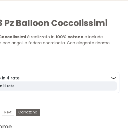
3 Pz Balloon Coccolissimi
Coccolissimi
è realizzato in
100% cotone
e include
to con angoli e federa coordinata. Con elegante ricamo
4 taglie e 5 colori, è pensato per accompagnare con stile
zia, dalla carrozzina al lettino. Made in Italy.
Next
Carrozzina
 nome