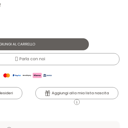
2
GIUNGI AL CARRELLO
Parla con noi
Aggiungi alla mia lista nascita
desideri