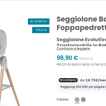
Seggiolone B
IN OFFERTA!
Foppapedrett
-90,10 €
Seggiolone Evolutivo
Trasformabile in Ba
Continua a leggere
Il
Seggiolone Bonito di Fop
98,90 €
189,00 €
dai
6 mesi ai 3 anni
(max 15 k
PREZZO PIÙ BASSO NEGLI ULTIMI 30 
bambini
fino ai
6 anni
. Con u
ambiente e garantisce
massi
Colore