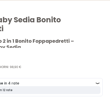
aby Sedia Bonito
i
 2 in 1 Bonito Foppapedretti –
by Sedia
papedretti
è un pratico
2 in 1
, utilizzabile come
seggiolone
g) e trasformabile in una comoda
baby sedia
per
GIORNI: 98,90 €
n design elegante e funzionale, si adatta a qualsiasi
ma sicurezza e comfort
.