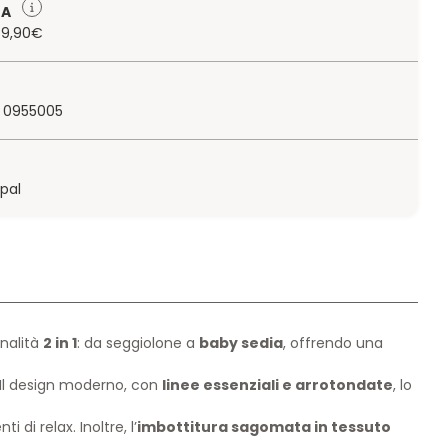
TA
 79,90€
 0955005
ypal
nalità
2 in 1
: da seggiolone a
baby sedia
, offrendo una
 Il design moderno, con
linee essenziali e arrotondate
, lo
di relax. Inoltre, l’
imbottitura sagomata in tessuto