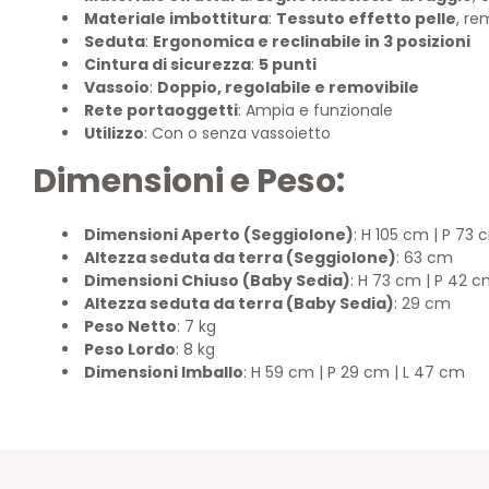
Materiale imbottitura
:
Tessuto effetto pelle
, re
Seduta
:
Ergonomica e reclinabile in 3 posizioni
Cintura di sicurezza
:
5 punti
Vassoio
:
Doppio, regolabile e removibile
Rete portaoggetti
: Ampia e funzionale
Utilizzo
: Con o senza vassoietto
Dimensioni e Peso:
Dimensioni Aperto (Seggiolone)
: H 105 cm | P 73 
Altezza seduta da terra (Seggiolone)
: 63 cm
Dimensioni Chiuso (Baby Sedia)
: H 73 cm | P 42 c
Altezza seduta da terra (Baby Sedia)
: 29 cm
Peso Netto
: 7 kg
Peso Lordo
: 8 kg
Dimensioni Imballo
: H 59 cm | P 29 cm | L 47 cm