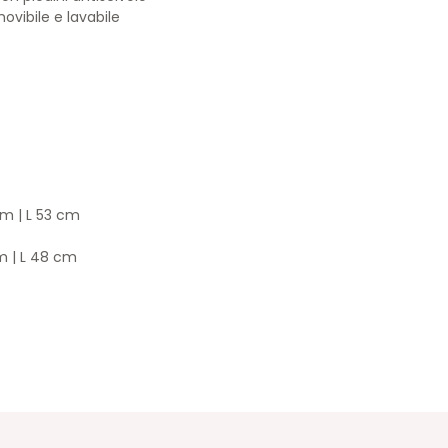
movibile e lavabile
cm | L 53 cm
m | L 48 cm