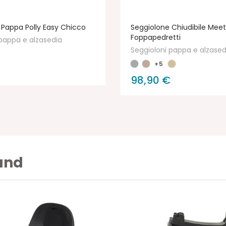
 Pappa Polly Easy Chicco
Seggiolone Chiudibile Meet
Foppapedretti
pappa e alzasedia
Seggioloni pappa e alzased
+5
98,90 €
rand