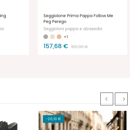
ing
Seggiolone Prima Pappa Follow Me
Peg Perego
ia
Seggioloni pappa e alzasedia
+1
157,68 €
160,90 €
-20,10 €