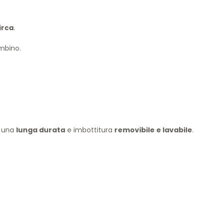
circa
.
ambino.
 una
lunga durata
e imbottitura
removibile e lavabile
.