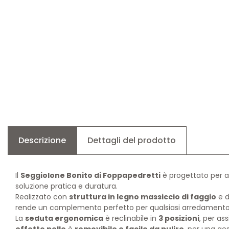
Descrizione
Dettagli del prodotto
Il
Seggiolone Bonito di Foppapedretti
è progettato per a
soluzione pratica e duratura.
Realizzato con
struttura in legno massiccio di faggio
e d
rende un complemento perfetto per qualsiasi arredamento
La
seduta ergonomica
è reclinabile in
3 posizioni
, per as
effetto pelle
è
removibile e facile da pulire
, per una ges