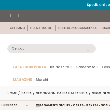
Spedizioni so
CHI SIAMO
CREA IL TUO KIT
RICHIEDI UNA CONSULENZA
RISOR
GITA FUORI PORTA
Kit Nascita
Camerette
Tess
MAGAZINE
Marchi
HOME
PAPPA
SEGGIOLONI PAPPA E ALZASEDIA
SEGGIOLON
✦
5005
PAGAMENTI SICURI - CARTA • PAYPAL • SCALAPAY •