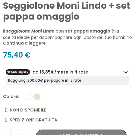
Seggiolone Moni Lindo + set
pappa omaggio
Il
seggiolone Moni Lindo
con
set pappa omaggio
è la
scelta ideale per accompagnare ogni pasto del tuo bambino
Continua a leggere
in totale comfort e sicurezza. Dotato di vassoio doppio,
schienale reclinabile, ruote con freni e omaggio incluso:
75,40 €
cucchiaio, forchetta e bavaglino in silicone
. Un must-
have per la pappa quotidiana.
Colore
NON DISPONIBILE
SPEDIZIONE GRATUITA