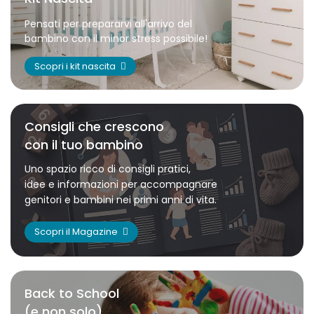
Pensati per prepararvi all'arrivo del
bambino con il minor stress possibile!
Scopri i kit nascita
Consigli che crescono
con il tuo bambino
Uno spazio ricco di consigli pratici,
idee e informazioni per accompagnare
genitori e bambini nei primi anni di vita.
Scopri il Magazine
Back to School
(e non solo)