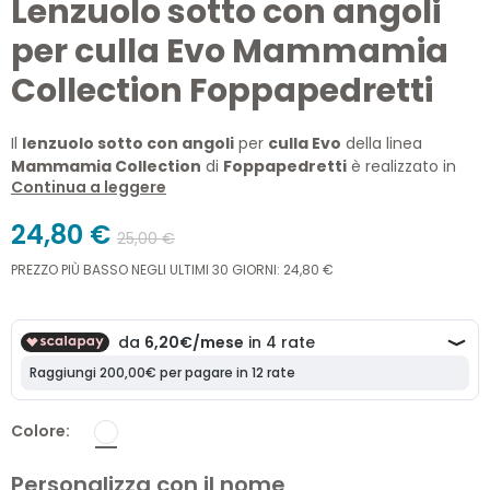
Lenzuolo sotto con angoli
per culla Evo Mammamia
Collection Foppapedretti
Il
lenzuolo sotto con angoli
per
culla Evo
della linea
Mammamia Collection
di
Foppapedretti
è realizzato in
Continua a leggere
morbido
cotone 100% certificato Oeko-Tex
, sicuro e
delicato sulla pelle del
neonato
. Perfetto per adattarsi alle
24,80 €
dimensioni della
culla Evo
, offre una vestibilità impeccabile
25,00 €
grazie agli
angoli elasticizzati
, garantendo un riposo
PREZZO PIÙ BASSO NEGLI ULTIMI 30 GIORNI: 24,80 €
confortevole e sicuro per il tuo
bambino
.
Colore
Personalizza con il nome