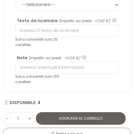
Testo da ricamare
info
(Impatto sui prezzi : +7,00 €)
Sono consentiti solo 25
caratteri.
Note
info
(Impatto sui prezzi : +0,00 €)
Sono consentiti solo 100
caratteri.
DISPONIBILE: 4
AGGIUNGI AL CARRELLO
Parla con noi