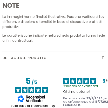
NOTE
Le immagini hanno finalità illustrative. Possono verificarsi lievi
differenze di colore o tonalità in base al dispositivo o ai lotti
produttivi.
Le caratteristiche indicate nella scheda prodotto fanno fede
ai fini contrattuali.
DETTAGLI DEL PRODOTTO
5
5
/
/
5
Recensione verificata
Ottimo cotone!
Recensione del
23/7/2026
, i
ad un'esperienza del
15/7/20
Federica R.
Sulla base di
1
recensioni