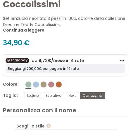
Coccolissimi
Set lenzuola neonato 3 pezzi in 100% cotone della collezione
Dreamy Teddy Coccolissimi.
Continua a leggere
Include lenzuolo sopra ricamato, sotto con angoli e federa
coordinata. Disponibile in 4 taglie e 5 colori, è pensato per
34,90 €
accompagnare con stile ogni momento della prima infanzia,
dalla carrozzina al lettino. Made in Italy.
Colore
Taglia
Lettino
Evolutivo
Next
Carrozzina
Personalizza con il nome
Scegli lo stile
info