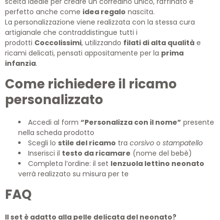
scelta ideale per creare un corredino unico, raffinato e
perfetto anche come
idea regalo
nascita.
La personalizzazione viene realizzata con la stessa cura
artigianale che contraddistingue tutti i
prodotti
Coccolissimi
, utilizzando
filati di alta qualità
e
ricami delicati, pensati appositamente per la
prima
infanzia
.
Come richiedere il ricamo
personalizzato
Accedi al form
“Personalizza con il nome”
presente
nella scheda prodotto
Scegli lo
stile del ricamo
tra
corsivo
o
stampatello
Inserisci il
testo da ricamare
(nome del bebè)
Completa l’ordine: il set
lenzuola lettino neonato
verrà realizzato su misura per te
FAQ
Il set è adatto alla pelle delicata del neonato?