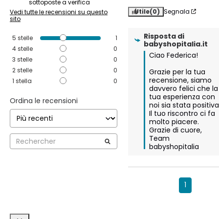
sottoposte a verifica
Utile
(0)
Segnala
Vedi tutte le recensioni su questo
sito
Risposta di
5
stelle
1
babyshopitalia.it
4
stelle
0
Ciao Federica!

3
stelle
0
2
stelle
0
Grazie per la tua 
recensione, siamo 
1
stella
0
davvero felici che la 
tua esperienza con 
Ordina le recensioni
noi sia stata positiva.
Il tuo riscontro ci fa 
molto piacere.

Grazie di cuore,

Team 
babyshopitalia
1