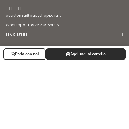
assistenza@babyshopitalia.it
Whatsapp: +39 352 0955005
LINK UTILI
LISTA NASCITA
SUPPORTO
AREA CLIENTE
Iscriviti alla newsletter