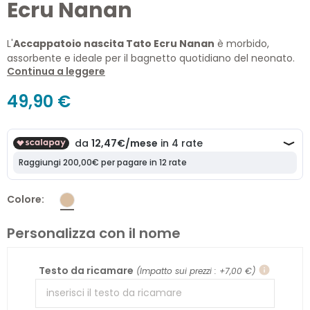
Ecru Nanan
L'
Accappatoio nascita Tato Ecru Nanan
è morbido,
assorbente e ideale per il bagnetto quotidiano del neonato.
Continua a leggere
Realizzato in spugna di cotone con cappuccio decorato
dall'orsetto Tato e dal ricamo "Il mio angioletto", avvolge il
49,90 €
bambino in una delicata coccola dopo il bagno.
Colore
Personalizza con il nome
Testo da ricamare
info
(Impatto sui prezzi : +7,00 €)