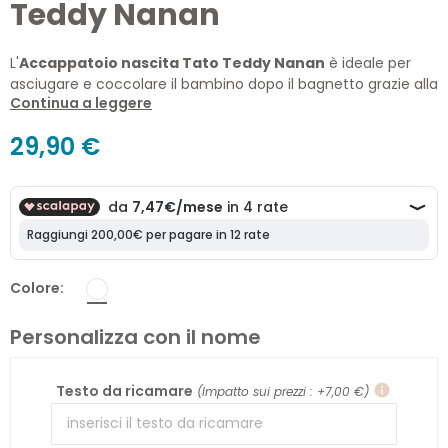
Teddy Nanan
L'
Accappatoio nascita Tato Teddy Nanan
è ideale per
asciugare e coccolare il bambino dopo il bagnetto grazie alla
Continua a leggere
morbida spugna di cotone e ai dolci ricami degli orsetti
Teddy.
29,90 €
Colore
Personalizza con il nome
Testo da ricamare
info
(Impatto sui prezzi : +7,00 €)