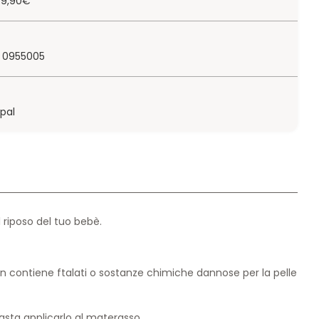
 79,90€
 0955005
ypal
 riposo del tuo bebè.
non contiene ftalati o sostanze chimiche dannose per la pelle
asta applicarlo al materasso.