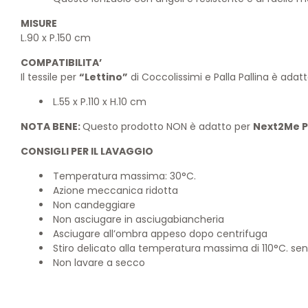
MISURE
L.90 x P.150 cm
COMPATIBILITA’
Il tessile per
“Lettino”
di Coccolissimi e Palla Pallina è adat
L.55 x P.110 x H.10 cm
NOTA BENE:
Questo prodotto NON è adatto per
Next2Me P
CONSIGLI PER IL LAVAGGIO
Temperatura massima: 30°C.
Azione meccanica ridotta
Non candeggiare
Non asciugare in asciugabiancheria
Asciugare all’ombra appeso dopo centrifuga
Stiro delicato alla temperatura massima di 110°C. se
Non lavare a secco