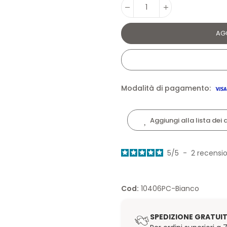
AG
Modalità di pagamento:
Aggiungi alla lista dei 
5
/
5
-
2
recensio
Cod:
10406PC-Bianco
SPEDIZIONE GRATUI