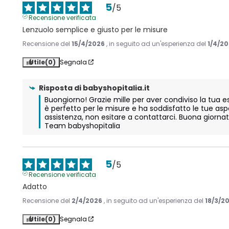
5
/
5
Recensione verificata
Lenzuolo semplice e giusto per le misure
Recensione del
15/4/2026
, in seguito ad un'esperienza del
1/4/2
Utile
(0)
Segnala
Risposta di
babyshopitalia.it
Buongiorno! Grazie mille per aver condiviso la tua esp
è perfetto per le misure e ha soddisfatto le tue aspet
assistenza, non esitare a contattarci. Buona giornata
Team babyshopitalia
5
/
5
Recensione verificata
Adatto
Recensione del
2/4/2026
, in seguito ad un'esperienza del
18/3/2
Utile
(0)
Segnala