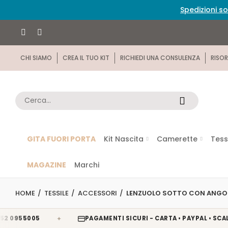
Spedizioni so
CHI SIAMO
CREA IL TUO KIT
RICHIEDI UNA CONSULENZA
RISOR
GITA FUORI PORTA
Kit Nascita
Camerette
Tess
MAGAZINE
Marchi
HOME
TESSILE
ACCESSORI
LENZUOLO SOTTO CON ANGOL
✦
55005
PAGAMENTI SICURI - CARTA • PAYPAL • SCALAPAY 