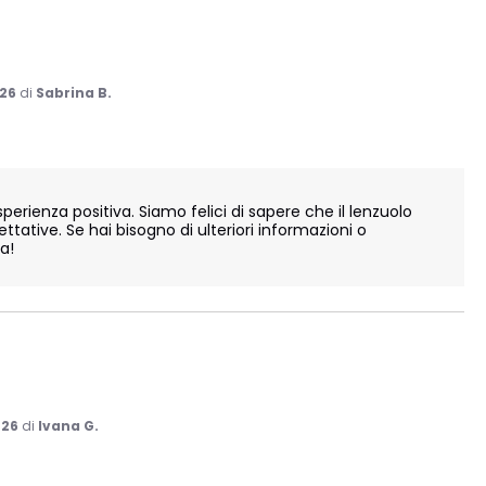
026
di
Sabrina B.
erienza positiva. Siamo felici di sapere che il lenzuolo 
tative. Se hai bisogno di ulteriori informazioni o 
!

026
di
Ivana G.