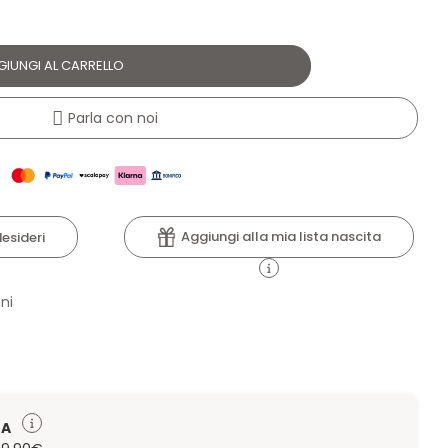
GIUNGI AL CARRELLO
Parla con noi
Aggiungi alla mia lista nascita
desideri
ni
TA