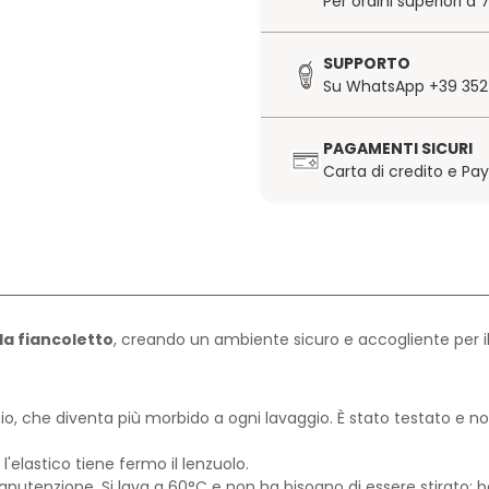
Per ordini superiori a
SUPPORTO
Su WhatsApp +39 352
PAGAMENTI SICURI
Carta di credito e Pa
la fiancoletto
, creando un ambiente sicuro e accogliente per il
scio, che diventa più morbido a ogni lavaggio. È stato testato e 
'elastico tiene fermo il lenzuolo.
anutenzione. Si lava a 60°C e non ha bisogno di essere stirato: b