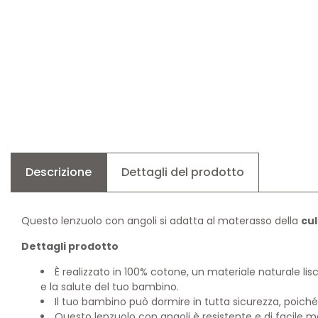
Descrizione
Dettagli del prodotto
Questo lenzuolo con angoli si adatta al materasso della
cul
Dettagli prodotto
È realizzato in 100% cotone, un materiale naturale li
e la salute del tuo bambino.
Il tuo bambino può dormire in tutta sicurezza, poiché l
Questo lenzuolo con angoli è resistente e di facile m