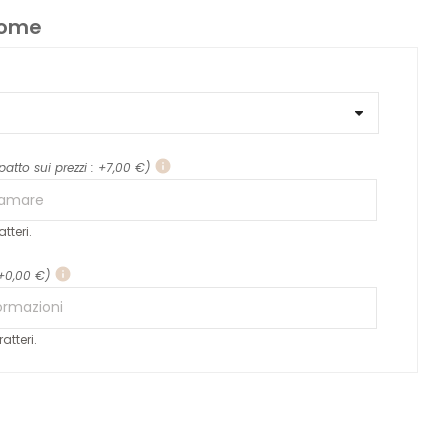
 nome
info
patto sui prezzi : +7,00 €)
tteri.
info
 +0,00 €)
atteri.