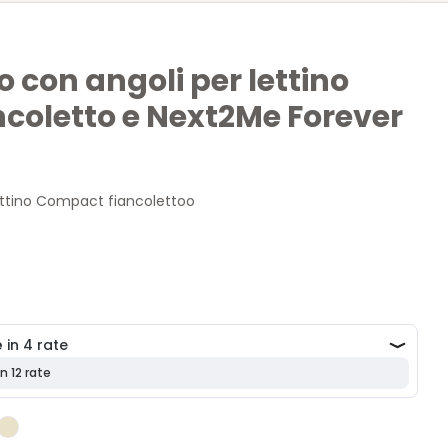
o con angoli per lettino
coletto e Next2Me Forever
ettino Compact fiancolettoo
olissimi e Palla Pallina è adatto a materassini con misure
 NON è adatto per
Next2Me Pop-Up Chicco, Next2Me Air