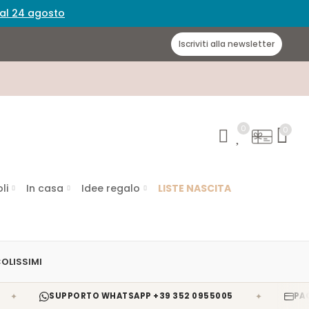
 dal 24 agosto
Iscriviti alla newsletter
0
0
li
In casa
Idee regalo
LISTE NASCITA
OLISSIMI
✦
SUPPORTO WHATSAPP +39 352 0955005
PAGAMENTI