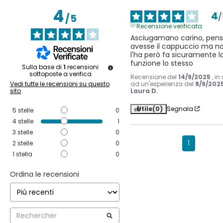
4
4
/
/
5
Recensione verificata
Asciugamano carino, pens
avesse il cappuccio ma no
l'ha però fa sicuramente la
funzione lo stesso
Sulla base di
1
recensioni
sottoposte a verifica
Recensione del
14/9/2025
, in
ad un'esperienza del
8/9/202
Vedi tutte le recensioni su questo
Laura D.
sito
Utile
(0)
Segnala
5
stelle
0
4
stelle
1
3
stelle
0
1
2
stelle
0
1
stella
0
Ordina le recensioni