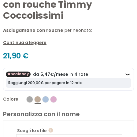
con rouche Timmy
Coccolissimi
Asciugamano con rouche
per neonato:
Realizzato in spugna 100% cotone
Continua a leggere
Ricamato
21,90 €
Made in Italy
Colore
Personalizza con il nome
Scegli lo stile
info