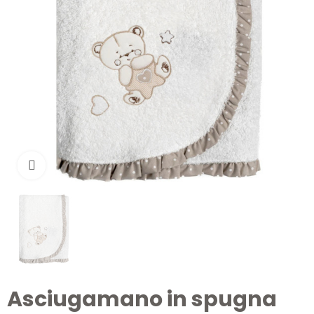
Clicca per ingrandire
Asciugamano in spugna