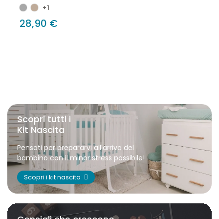
+1
28,90 €
Scopri tutti i
Kit Nascita
Pensati per prepararvi all'arrivo del
bambino con il minor stress possibile!
Scopri i kit nascita