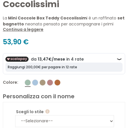
Coccolissimi
La
Mini Coccole Box Teddy Coccolissim
i è un raffinato
set
bagnetto
neonato pensato per accompagnare i primi
Continua a leggere
momenti di cura con morbidezza, qualità e stile Made in
Italy.
53,90 €
Composto da accappatoio triangolo con orecchie da
orsetto, asciugamano ricamato e mussola multiuso, il
coordinato è realizzato in spugna e mussola 100% cotone per
offrire comfort e delicatezza sulla pelle sensibile del
neonato.
La collezione Teddy interpreta il mondo della prima infanzia
Colore
con tonalità calde, dettagli teneri e finiture curate, ideali per
un regalo nascita elegante e senza tempo.
Personalizza con il nome
Scegli lo stile
info