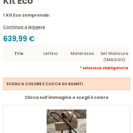
Kit Eco
Il
Kit Eco comprende:
Trio Modena Kikkaboo
Continua a leggere
Lettino Basic Eco Coccolissimi
639,99 €
Materasso Aloe Vera
Set Manicure Chicco in Omaggio.
Trio
Lettino
Materasso
Set Manicure
OMAGGIO
Il
Kit Eco
è la soluzione completa e sostenibile per i futuri
* selezione obbligatoria
genitori.
Scegliere questo
kit nascita
significa garantire massima
sicurezza e comfort al neonato con un unico acquisto
SCEGLI IL COLORE E CLICCA SU AVANTI.
intelligente e di qualità professionale.
Clicca sull'immagine e scegli il colore