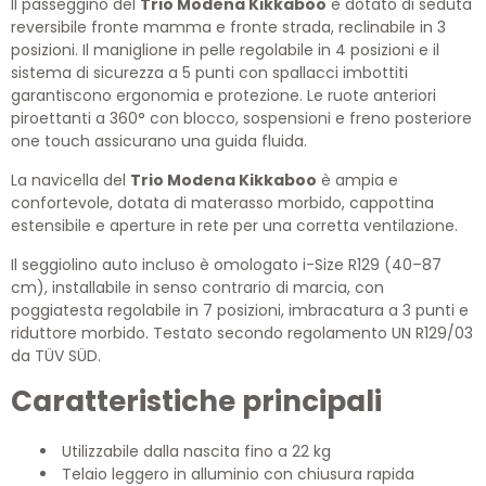
Il passeggino del
Trio Modena Kikkaboo
è dotato di seduta
reversibile fronte mamma e fronte strada, reclinabile in 3
posizioni. Il maniglione in pelle regolabile in 4 posizioni e il
sistema di sicurezza a 5 punti con spallacci imbottiti
garantiscono ergonomia e protezione. Le ruote anteriori
piroettanti a 360° con blocco, sospensioni e freno posteriore
one touch assicurano una guida fluida.
La navicella del
Trio Modena Kikkaboo
è ampia e
confortevole, dotata di materasso morbido, cappottina
estensibile e aperture in rete per una corretta ventilazione.
Il seggiolino auto incluso è omologato i-Size R129 (40–87
cm), installabile in senso contrario di marcia, con
poggiatesta regolabile in 7 posizioni, imbracatura a 3 punti e
riduttore morbido. Testato secondo regolamento UN R129/03
da TÜV SÜD.
Caratteristiche principali
Utilizzabile dalla nascita fino a 22 kg
Telaio leggero in alluminio con chiusura rapida