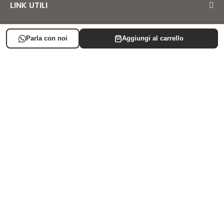
LINK UTILI
LISTA NASCITA
SUPPORTO
AREA CLIENTE
Iscriviti alla newsletter
© 2024/2025 Baby Shop Italia - P.IVA: 06883060722 - Numero REA: BA-
516719