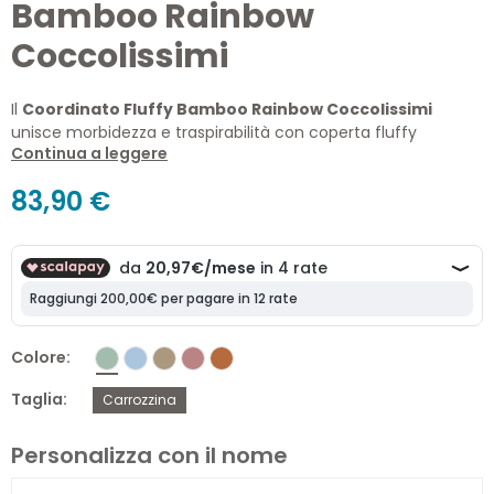
Bamboo Rainbow
Coccolissimi
Il
Coordinato Fluffy Bamboo Rainbow Coccolissimi
unisce morbidezza e traspirabilità con coperta fluffy
Continua a leggere
bamboo e lenzuola 100% cotone.
83,90 €
Colore
Taglia
Carrozzina
Personalizza con il nome