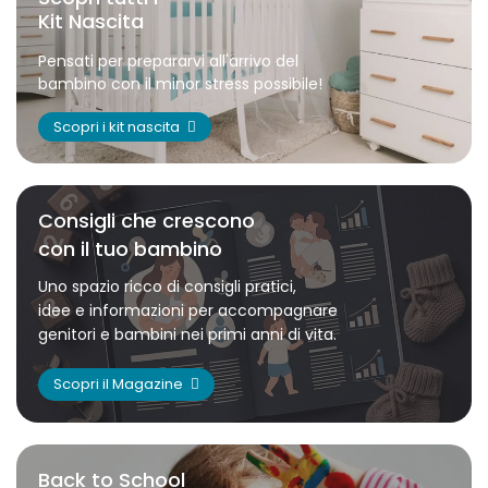
Kit Nascita
Pensati per prepararvi all'arrivo del
bambino con il minor stress possibile!
Scopri i kit nascita
Consigli che crescono
con il tuo bambino
Uno spazio ricco di consigli pratici,
idee e informazioni per accompagnare
genitori e bambini nei primi anni di vita.
Scopri il Magazine
Back to School