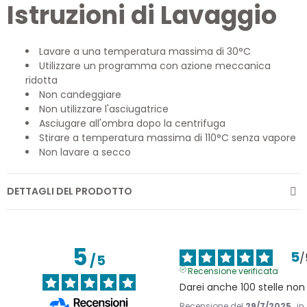
Istruzioni di Lavaggio
Lavare a una temperatura massima di 30°C
Utilizzare un programma con azione meccanica
ridotta
Non candeggiare
Non utilizzare l'asciugatrice
Asciugare all'ombra dopo la centrifuga
Stirare a temperatura massima di 110°C senza vapore
Non lavare a secco
DETTAGLI DEL PRODOTTO
5
5
/
/
5
Recensione verificata
Darei anche 100 stelle non 
Recensione del
29/7/2025
, i