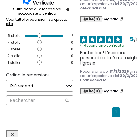
ad un'esperienza del
20/7/20
Alexandra M.
Sulla base di
2
recensioni
sottoposte a verifica
Utile
(0)
Segnala
Vedi tutte le recensioni su questo
sito
5
stelle
2
5
/
4
stelle
0
Recensione verificata
3
stelle
0
Fantastico! L’incisione 
2
stelle
0
personalizzata è meravigli
!!grazie
1
stella
0
Recensione del
31/3/2025
, in
Ordina le recensioni
ad un'esperienza del
20/3/20
Francesca M.
Utile
(0)
Segnala
1